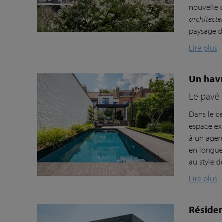
nouvelle 
architect
paysage de
Lire plus
Un havr
Le pavé 
Dans le c
espace ex
à un agen
en longue
au style d
Lire plus
Résiden