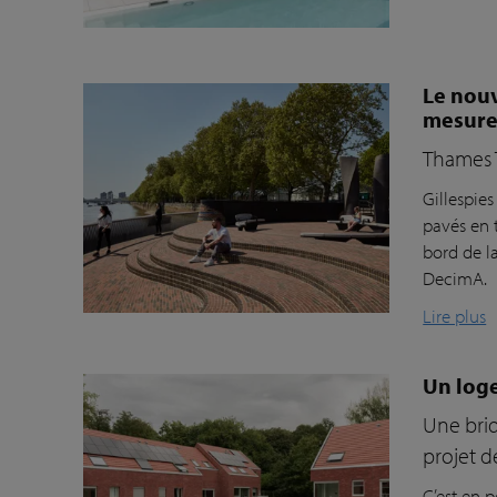
Le nouv
mesur
Thames 
Gillespie
pavés en t
bord de l
DecimA.
Lire plus
Un log
Une briq
projet 
C’est en p