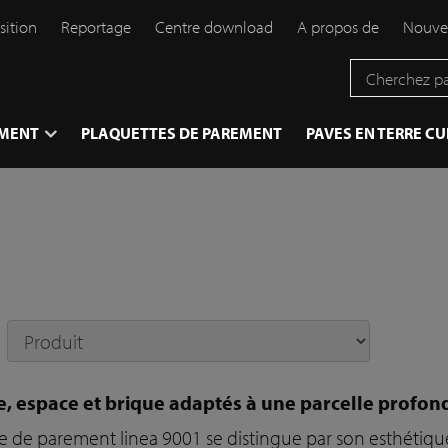
sition
Reportage
Centre download
A propos de
Nouve
EMENT
PLAQUETTES DE PAREMENT
PAVES EN TERRE CU
, espace et brique adaptés à une parcelle profon
e de parement linea 9001 se distingue par son esthétiq