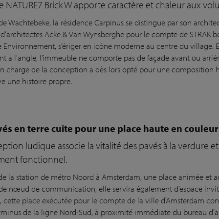
ue NATURE7 Brick W apporte caractère et chaleur aux vo
e Wachtebeke, la résidence Carpinus se distingue par son architec
 d’architectes Acke & Van Wynsberghe pour le compte de STRAK 
e Environnement, s’ériger en icône moderne au centre du village.
t à l'angle, l’immeuble ne comporte pas de façade avant ou arrièr
en charge de la conception a dès lors opté pour une composition 
ve une histoire propre.
és en terre cuite pour une place haute en coule
ption ludique associe la vitalité des pavés à la verdure e
ment fonctionnel.
de la station de métro Noord à Amsterdam, une place animée et a
de nœud de communication, elle servira également d’espace invit
, cette place exécutée pour le compte de la ville d’Amsterdam con
erminus de la ligne Nord-Sud, à proximité immédiate du bureau d’