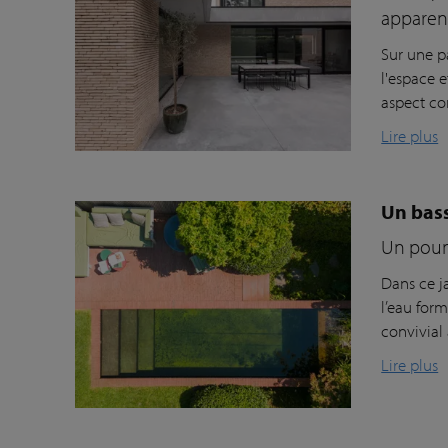
apparen
Sur une p
l'espace 
aspect co
Lire plus
Un bass
Un poum
Dans ce ja
l’eau for
convivial
Lire plus