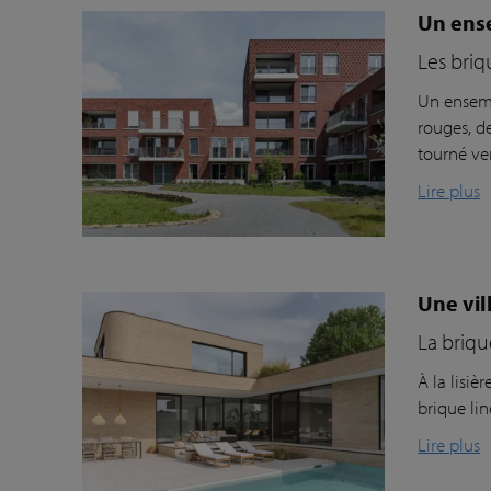
Un ense
Les briq
Un ensemb
rouges, de
tourné ver
Lire plus
Une vil
La briq
À la lisiè
brique
l
in
Lire plus