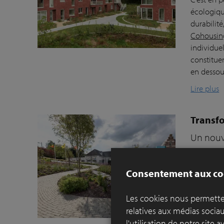
écologiqu
durabilit
Cohousing
individue
constitue
en dessous
Lire plus
Transfo
Un nouve
confort 
Tout qui 
Consentement aux co
servait pr
mal à y t
Les cookies nous permetten
lieu de re
relatives aux médias socia
Lire plus
l'utilisation de notre site