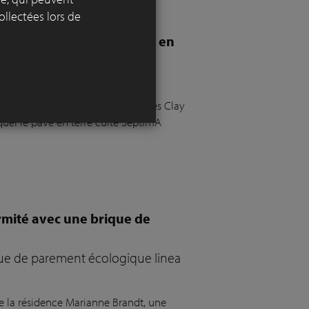
ollectées lors de
 d’ambiance avec les pavés en
ns un jardin luxueux
 l'un des projets nominés pour les Clay
quel le pavé en terre cuite SeptimA
rmité avec une brique de
que de parement écologique linea
tue la résidence Marianne Brandt, une