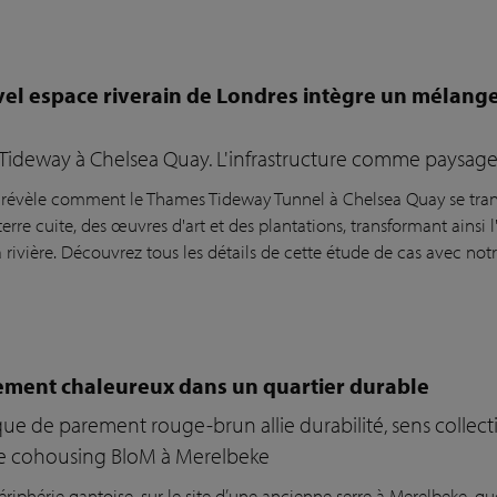
el espace riverain de Londres intègre un mélange 
e
Tideway à Chelsea Quay. L'infrastructure comme paysage
s révèle comment le Thames Tideway Tunnel à Chelsea Quay se tra
erre cuite, des œuvres d'art et des plantations, transformant ainsi 
a rivière. Découvrez tous les détails de cette étude de cas avec no
ement chaleureux dans un quartier durable
ue de parement rouge-brun allie durabilité, sens collectif
de cohousing BloM à Merelbeke
ériphérie gantoise, sur le site d’une ancienne serre à Merelbeke, q