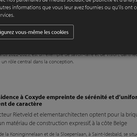
utres informations que vous leur avez fournies ou qu'ils ont c
rvices.
 à l'authenticité et à la durabilité dans un jardin
uite SeptimA
igurez vous-même les cookies
s en terre cuite SeptimA Onyx jouent un rôle central da
 d’ambiance de l'entreprise de jardinage Tuinonderneming Ameloot,
rds 2022-2023, est un exemple de savoir-faire et de vision, dans le
 un rôle central dans la conception.
idence à Coxyde empreinte de sérénité et d’unifo
nt de caractère
teur Rietveld et elementarchitecten optent pour la bri
un matériau de construction expressif, à la côte Belge
 de la Koninginnelaan et de la Sloepenlaan, à Saint-Idesbald, se si