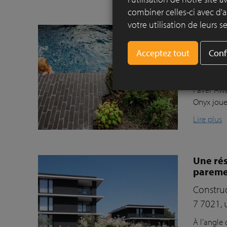
combiner celles-ci avec d'a
votre utilisation de leurs se
Une ode
terre c
Conf
Les pavé
Le jardin
Paver Awa
Onyx joue
Lire plus
Une rés
pareme
Construc
7 7021, 
À l’angle