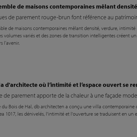
mble de maisons contemporaines mêlant densité, v
ues de parement rouge-brun font référence au patrimoine
le de maisons contemporaines mêlant densité, verdure, intimité et
s volumes variés et des zones de transition intelligentes créent un
s l’avenir.
la d'architecte où l’intimité et l’espace ouvert se 
ue de parement apporte de la chaleur à une façade mode
re du Bois de Hal,
db
a
rchitecten
a conçu une villa contemporaine
ea
1
017,
les dénivelés, l'intimité et l'ouverture se traduisent en u