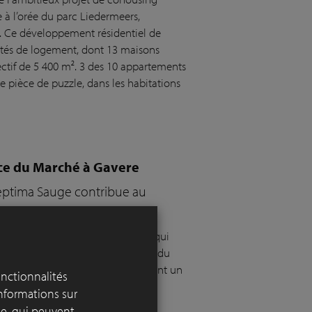
 à l’orée du parc Liedermeers,
in. Ce développement résidentiel de
ités de logement, dont 13 maisons
ectif de 5 400 m². 3 des 10 appartements
 pièce de puzzle, dans les habitations
ace du Marché à Gavere
Septima Sauge contribue au
due grise, entièrement revêtue, qui
uvais état, et les piétons avaient du
ment métamorphosée : c’est à présent un
onctionnalités
contacts et au mouvement.
informations sur
yse, qui peuvent