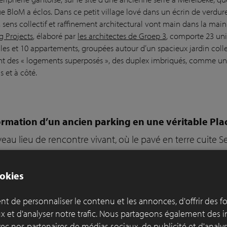
e BloM a éclos. Dans ce petit village lové dans un écrin de verdure
é, sens collectif et raffinement architectural vont main dans la ma
 Projects
, élaboré par
les architectes de Groep 3
, comporte 23 un
lles et 10 appartements, groupées autour d’un spacieux jardin coll
nt des « logements superposés », des duplex imbriqués, comme une
 et à côté.
rmation d’un ancien parking en une véritable Pl
au lieu de rencontre vivant, où le pavé en terre cuite 
et au caractère.
a connu l’ancienne place du Marché de Gavere se rappelle une éten
okies
incipalement de parking. L’espace était fragmenté, le pavage, en ma
rouver leur place. Aujourd’hui, la place du Marché s’est complète
t de personnaliser le contenu et les annonces, d'offrir des f
ncontre vivant et verdoyant, faisant la part belle à la pause, aux 
ux et d'analyser notre trafic. Nous partageons également des 
 avec nos partenaires de médias sociaux, de publicité et d'anal