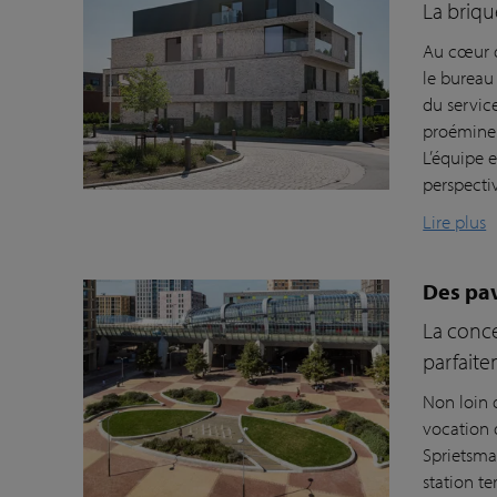
La briq
Au cœur d
le bureau
du servic
proéminen
L’équipe 
perspecti
Lire plus
Des pav
La conce
parfaite
Non loin 
vocation 
Sprietsma
station t