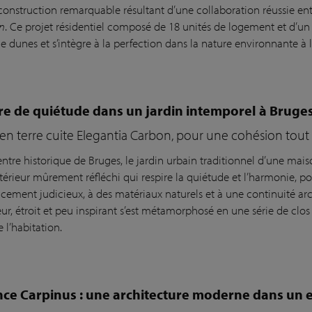
construction remarquable résultant d’une collaboration réussie en
en
. Ce projet résidentiel composé de 18 unités de logement et d’un 
 dunes et s’intègre à la perfection dans la nature environnante à l
e de quiétude dans un jardin intemporel à Bruge
en terre cuite Elegantia Carbon, pour une cohésion tout
entre historique de Bruges, le jardin urbain traditionnel d’une mai
térieur mûrement réfléchi qui respire la quiétude et l’harmonie, 
cement judicieux, à des matériaux naturels et à une continuité arch
ur, étroit et peu inspirant s’est métamorphosé en une série de clos
e l’habitation.
ce Carpinus : une architecture moderne dans un es