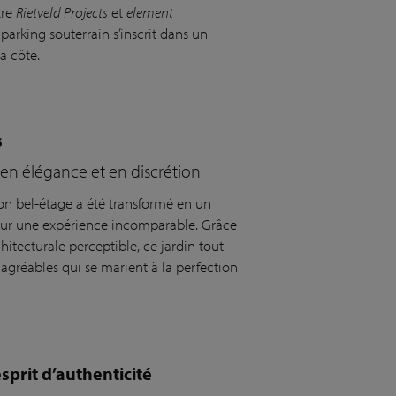
tre
Rietveld Projects
et
element
parking souterrain s’inscrit dans un
a côte.
s
 en élégance et en discrétion
son bel-étage a été transformé en un
pour une expérience incomparable. Grâce
itecturale perceptible, ce jardin tout
 agréables qui se marient à la perfection
prit d’authenticité