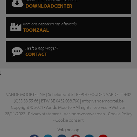
DOWNLOADCENTER
Kom ons bezoeken (op afspraak)
TOONZAAL
Heeft u nog vragen?
CONTACT
}
VANDE MOORTEL NV | Scheldekant 5 | BE-9700 OUDENAARDE | T +32
(0)55 33 55 66 | BTW BE 0432.038.790 |
info@vandemoortel.be
Copyright © 2024 - Vande Moortel - All rights reserved. -
Wet van
28/11/2022
-
Privacy statement
-
Verkoopsvoorwaarden
-
Cookie Policy
-
Cookie consent
Volg ons op