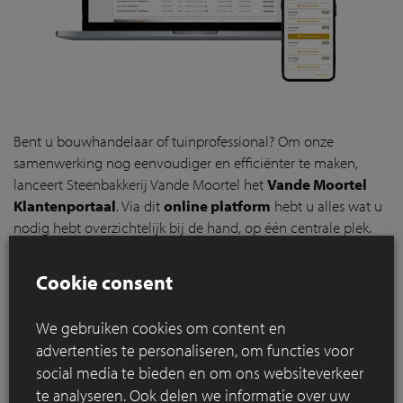
Bent u bouwhandelaar of tuinprofessional? Om onze
samenwerking nog eenvoudiger en efficiënter te maken,
lanceert Steenbakkerij Vande Moortel het
Vande Moortel
Klantenportaal
. Via dit
online platform
hebt u alles wat u
nodig hebt overzichtelijk bij de hand, op één centrale plek.
Alles geregeld via één platform
Cookie consent
Het klantenportaal is gebruiksvriendelijk en volledig mobile
friendly, zodat u altijd en overal toegang hebt tot uw
persoonlijke omgeving.
We gebruiken cookies om content en
advertenties te personaliseren, om functies voor
Via het portaal kunt u onder meer:
social media te bieden en om ons websiteverkeer
Bestellingen plaatsen en opvolgen
te analyseren. Ook delen we informatie over uw