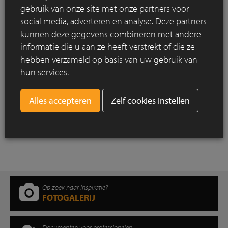
Afroepen doen en afhalingen of leveringen plannen
gebruik van onze site met onze partners voor
Offertes aanvragen
social media, adverteren en analyse. Deze partners
Facturen raadplegen
kunnen deze gegevens combineren met andere
Uw volledige bestelgeschiedenis bekijken
informatie die u aan ze heeft verstrekt of die ze
Ons volledige assortiment ontdekken
hebben verzameld op basis van uw gebruik van
Registratie
hun services.
Wilt u gebruikmaken van het Vande Moortel Klantenportaal?
Registreer u hier.
Zelf cookies instellen
Meer nieuwsberichten
Op zoek naar inspiratie?
FOTOGALERIJ
Documenten voor professionelen