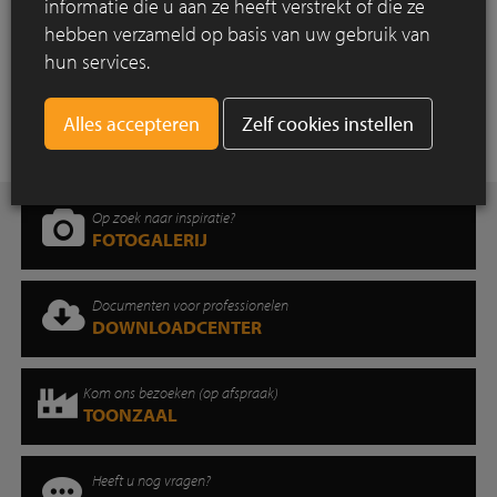
informatie die u aan ze heeft verstrekt of die ze
Meer vacatures op onze job pagina:
klik hier
hebben verzameld op basis van uw gebruik van
hun services.
Meer nieuwsberichten
Zelf cookies instellen
Op zoek naar inspiratie?
FOTOGALERIJ
Documenten voor professionelen
DOWNLOADCENTER
Kom ons bezoeken (op afspraak)
TOONZAAL
Heeft u nog vragen?