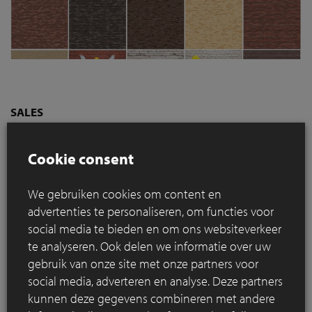
SALES
Business Develop Manager Brussel:
ontdek hier
-
stuur je cv
Cookie consent
PRODUCTIE
We gebruiken cookies om content en
Preventieadviseur Niv 2 - Parttime :
ontdek hier
-
stuur je cv
advertenties te personaliseren, om functies voor
social media te bieden en om ons websiteverkeer
Maintenance manager:
ontdek hier
-
stuur je cv
te analyseren. Ook delen we informatie over uw
Onderhouds elektromekanieker:
ontdek hier
-
stuur je cv
gebruik van onze site met onze partners voor
social media, adverteren en analyse. Deze partners
kunnen deze gegevens combineren met andere
Nog niet gevonden wat je zoekt?