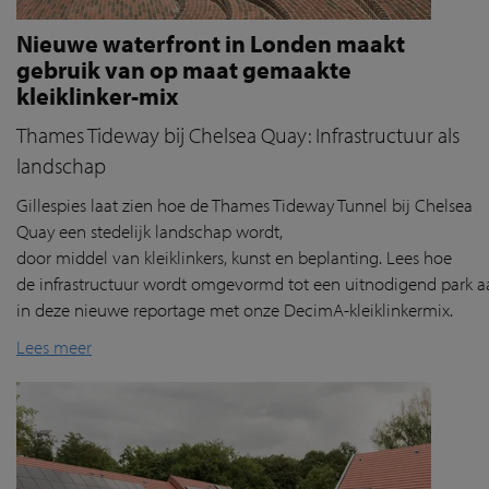
Nieuwe waterfront in Londen maakt
gebruik van op maat gemaakte
kleiklinker-mix
Thames Tideway bij Chelsea Quay: Infrastructuur als
landschap
Gillespies
laat
zien
hoe de Thames
Tideway
Tunnel
bij
Chelsea
Quay
een
stedelijk
landschap
wordt
,
door
middel
van
klei
klink
ers
, kunst
en
beplanting
. Lees hoe
de
infrastructuur
wordt
omgevormd
tot
een
uitnodigend
park
a
in deze nieuwe reportage
met
onze
DecimA
-
kl
eiklinkermix
.
Lees meer