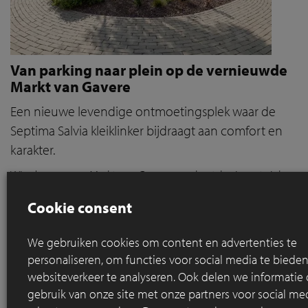
Van parking naar plein op de vernieuwde
Markt van Gavere
Een nieuwe levendige ontmoetingsplek waar de
Septima Salvia kleiklinker bijdraagt aan comfort en
karakter.
Wie de vroegere Markt van Gavere nog kent, herinnert zich
een grijze, volledig verharde vlakte die voornamelijk dienst
Cookie consent
deed als parking. De ruimte was gefragmenteerd, de
bestrating in slechte staat, en voor voetgangers was er
nauwelijks plaats. Vandaag oogt de Markt helemaal anders:
We gebruiken cookies om content en advertenties te
een levendige, groene ontmoetingsplek waar verblijven,
personaliseren, om functies voor social media te bied
ontmoeten en bewegen centraal staan.
websiteverkeer te analyseren. Ook delen we informatie
gebruik van onze site met onze partners voor social med
Lees meer