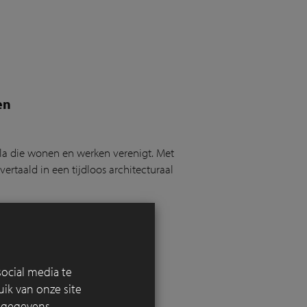
en
la die wonen en werken verenigt. Met
rtaald in een tijdloos architecturaal
ocial media te
nd-Bad
ik van onze site
e verblijven
e gegevens