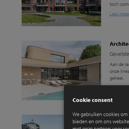
toch com
Lees mee
Archit
Gevelst
Aan de r
onze line
geheel.
Lees mee
Cookie consent
We gebruiken cookies om c
Kleikli
bieden en om ons websitev
Hoe duu
met onze partners voor so