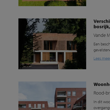
Versch
bosrijk
Vande M
Een besch
gevelste
Lees mee
Woonhof
Rood-bru
In dit
woo
overgangs