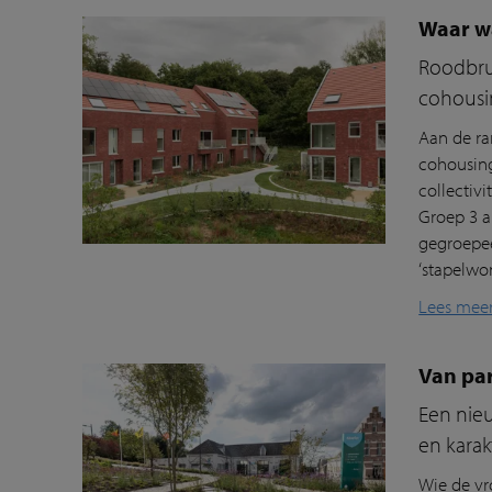
Waar w
Roodbrui
cohousi
Aan de ra
cohousing
collectiv
Groep 3 
gegroepee
‘stapelwo
Lees mee
Van pa
Een nieu
en karak
Wie de vr