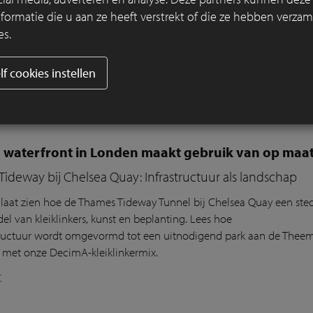
rmatie die u aan ze heeft verstrekt of die ze hebben verzam
verdediging en publieke ruimte samenkomen, speelt materiaal een s
es.
 Cadzand een zwakke schakel vormde in de bescherming tegen e
jpen. Voor OKRA lag daar meteen ook een bredere ambitie: hoe ka
lf cookies instellen
are ruimte die uitnodigt om te flaneren en te verblijven?
r
 waterfront in Londen maakt gebruik van op maat
ideway bij Chelsea Quay: Infrastructuur als landschap
laat
zien
hoe de Thames
Tideway
Tunnel
bij
Chelsea Quay
een
sted
del
van
klei
klink
ers
, kunst
en
beplanting
. Lees hoe
ructuur
wordt
omgevormd
tot
een
uitnodigend
park
aan
de
T
hee
e
met
onze
DecimA
-
kl
eiklinkermix
.
r