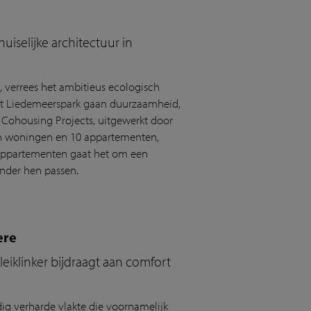
uiselijke architectuur in
, verrees het ambitieus ecologisch
het Liedemeerspark gaan duurzaamheid,
n Cohousing Projects, uitgewerkt door
n woningen en 10 appartementen,
0 appartementen gaat het om een
onder hen passen.
ere
eiklinker bijdraagt aan comfort
dig verharde vlakte die voornamelijk