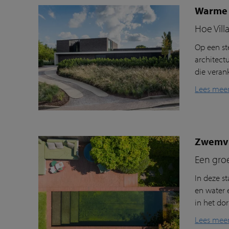
Warme 
Hoe Vill
Op een st
architect
die veran
Lees mee
Zwemvij
Een gro
In deze s
en water 
in het dor
Lees mee