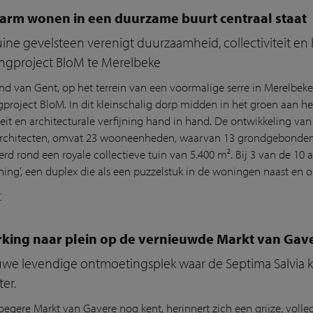
arm wonen in een duurzame buurt centraal staat
ne gevelsteen verenigt duurzaamheid, collectiviteit en h
ngproject BloM te Merelbeke
nd van Gent, op het terrein van een voormalige serre in Merelbeke
project BloM. In dit kleinschalig dorp midden in het groen aan 
iteit en architecturale verfijning hand in hand. De ontwikkeling va
architecten, omvat 23 wooneenheden, waarvan 13 grondgebonde
rd rond een royale collectieve tuin van 5.400 m². Bij 3 van de 1
ning’, een duplex die als een puzzelstuk in de woningen naast en 
r
rking naar plein op de vernieuwde Markt van Gav
we levendige ontmoetingsplek waar de Septima Salvia kl
ter.
oegere Markt van Gavere nog kent, herinnert zich een grijze, volle