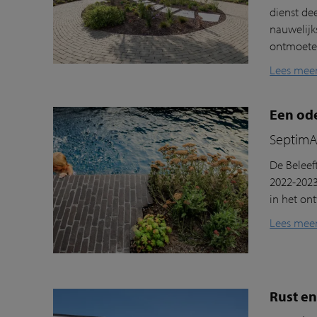
dienst de
nauwelijk
ontmoeten
Lees mee
Een ode
SeptimA 
De Beleef
2022-2023
in het on
Lees mee
Rust en