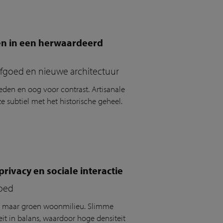
en in een herwaardeerd
rfgoed en nieuwe architectuur
eden en oog voor contrast.
Artisanale
e subtiel met het historische geheel.
ivacy en sociale interactie
goed
t maar groen woonmilieu. Slimme
it in balans, waardoor hoge densiteit