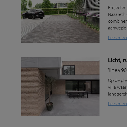
Projecten
Nazareth 
combinere
aanwezig i
Lees mee
Licht, 
'linea 9
Op de ple
villa waa
langgerek
Lees mee