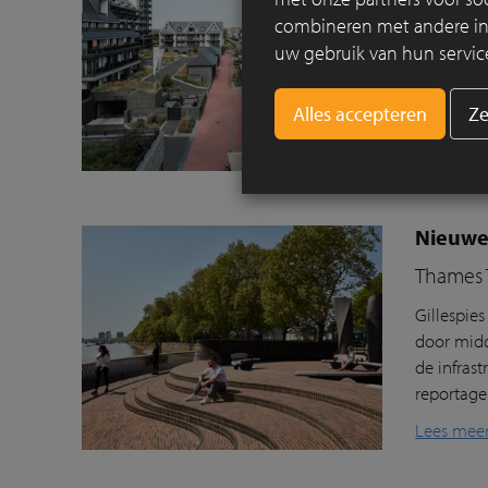
combineren met andere info
Waar kust
uw gebruik van hun servic
badplaats
tot ingri
Ze
een openb
Lees mee
Nieuwe
Thames T
Gillespies
door
mid
de
infrast
reportag
Lees mee