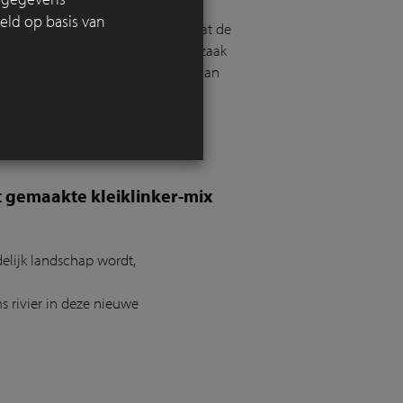
eld op basis van
leutelrol. Toen duidelijk werd dat de
xtreme stormen, groeide de noodzaak
n duurzame verharding bijdragen aan
 gemaakte kleiklinker-mix
elijk
landschap
wordt
,
m
s
rivier in deze nieuwe