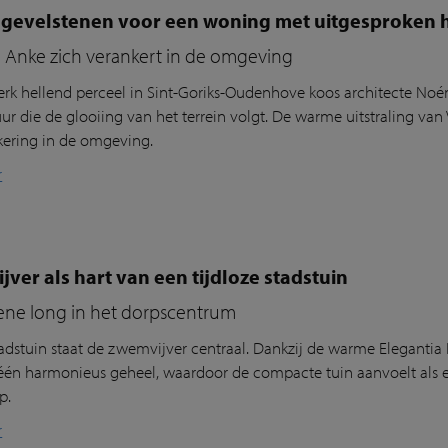
gevelstenen voor een woning met uitgesproken ho
a Anke zich verankert in de omgeving
erk hellend perceel in Sint-Goriks-Oudenhove koos architecte N
uur die de glooiing van het terrein volgt. De warme uitstraling va
kering in de omgeving.
r
ver als hart van een tijdloze stadstuin
ene long in het dorpscentrum
tadstuin staat de zwemvijver centraal. Dankzij de warme
Elegantia
één harmonieus geheel, waardoor de compacte tuin aanvoelt als e
p.
r