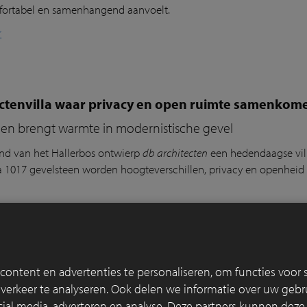
fortabel en samenhangend aanvoelt.
r
ectenvilla waar privacy en open ruimte samenkom
een brengt warmte in modernistische gevel
and van het
Hallerbos
ontwierp
db architecten
een hedendaagse vil
a 1017 gevelsteen worden hoogteverschillen, privacy en openheid ve
r
ontent en advertenties te personaliseren, om functies voor s
nkers markeren kust en publieke ruimte in Cadza
erkeer te analyseren. Ook delen we informatie over uw gebru
rzame verharding mensen uitnodigt om te flaneren en t
cial media, adverteren en analyse. Deze partners kunnen dez