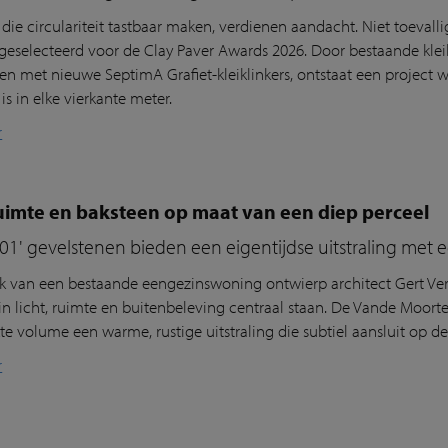
 die circulariteit tastbaar maken, verdienen aandacht. Niet toeval
geselecteerd voor de Clay Paver Awards 2026. Door bestaande kleik
n met nieuwe SeptimA Grafiet-kleiklinkers, ontstaat een project
s in elke vierkante meter.
r
ruimte en baksteen op maat van een diep perceel
001' gevelstenen bieden een eigentijdse uitstraling met
k van een bestaande eengezinswoning ontwierp architect Gert Ver
rin licht, ruimte en buitenbeleving centraal staan. De Vande Moort
te volume een warme, rustige uitstraling die subtiel aansluit op 
r