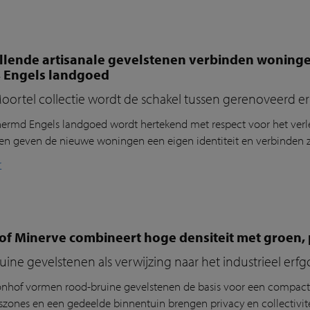
illende artisanale gevelstenen verbinden woning
, Engels landgoed
oortel collectie wordt de schakel tussen gerenoveerd e
ermd Engels landgoed wordt hertekend met respect voor het verl
nen geven
de nieuwe woningen een eigen identiteit en verbind
en
z
r
 Minerve combineert hoge densiteit met groen, pr
ine gevelstenen als verwijzing naar het industrieel erf
nhof
vorm
en
rood-bruine
gevelstenen
de basis voor een compac
zones en een gedeelde binnentuin brengen privacy en collectivite