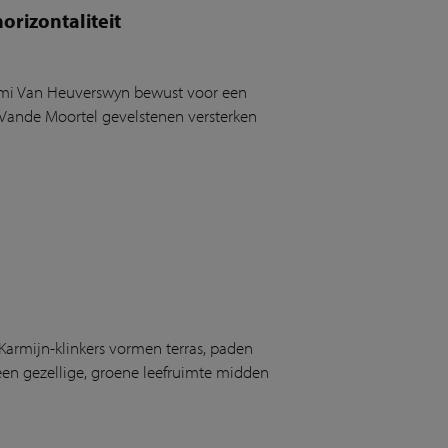
rizontaliteit
oémi Van Heuverswyn bewust voor een
n Vande Moortel gevelstenen versterken
Karmijn-klinkers vormen terras, paden
en gezellige, groene leefruimte midden