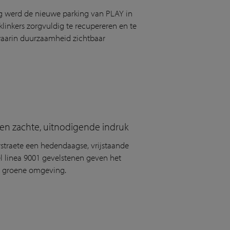
lig werd de nieuwe parking van PLAY in
linkers zorgvuldig te recupereren en te
 waarin duurzaamheid zichtbaar
 een zachte, uitnodigende indruk
straete een hedendaagse, vrijstaande
el linea 9001 gevelstenen geven het
de groene omgeving.