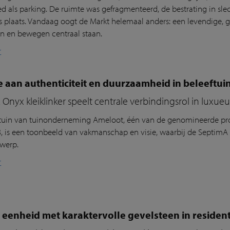
ed als parking. De ruimte was gefragmenteerd, de bestrating in sle
s plaats. Vandaag oogt de Markt helemaal anders: een levendige, 
 en bewegen centraal staan.
r
 aan authenticiteit en duurzaamheid in beleeftui
Onyx kleiklinker speelt centrale verbindingsrol in luxueu
tuin van tuinonderneming Ameloot, één van de genomineerde pro
, is een toonbeeld van vakmanschap en visie, waarbij de SeptimA On
twerp.
r
 eenheid met karaktervolle gevelsteen in resident