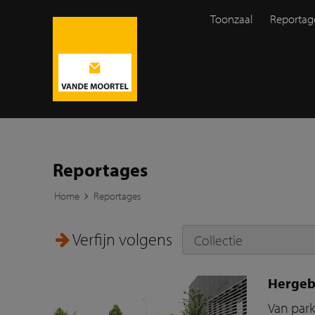
Toonzaal
Reportag
Reportages
Home
Reportages
Verfijn volgens
Hergeb
Van park