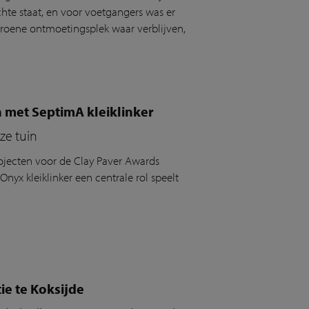
chte staat, en voor voetgangers was er
groene ontmoetingsplek waar verblijven,
n met SeptimA kleiklinker
ze tuin
jecten voor de Clay Paver Awards
yx kleiklinker een centrale rol speelt
ie te Koksijde