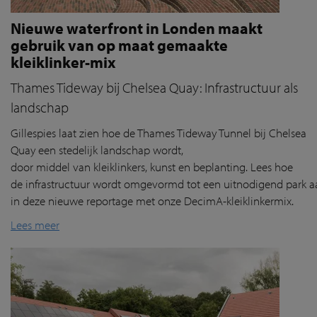
Nieuwe waterfront in Londen maakt
gebruik van op maat gemaakte
kleiklinker-mix
Thames Tideway bij Chelsea Quay: Infrastructuur als
landschap
Gillespies
laat
zien
hoe de Thames
Tideway
Tunnel
bij
Chelsea
Quay
een
stedelijk
landschap
wordt
,
door
middel
van
klei
klink
ers
, kunst
en
beplanting
. Lees hoe
de
infrastructuur
wordt
omgevormd
tot
een
uitnodigend
park
a
in deze nieuwe reportage
met
onze
DecimA
-
kl
eiklinkermix
.
Lees meer