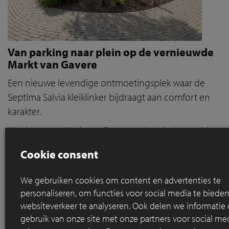
Van parking naar plein op de vernieuwde
Markt van Gavere
Een nieuwe levendige ontmoetingsplek waar de
Septima Salvia kleiklinker bijdraagt aan comfort en
karakter.
Wie de vroegere Markt van Gavere nog kent, herinnert zich
een grijze, volledig verharde vlakte die voornamelijk dienst
Cookie consent
deed als parking. De ruimte was gefragmenteerd, de
bestrating in slechte staat, en voor voetgangers was er
nauwelijks plaats. Vandaag oogt de Markt helemaal anders:
We gebruiken cookies om content en advertenties te
een levendige, groene ontmoetingsplek waar verblijven,
personaliseren, om functies voor social media te bied
ontmoeten en bewegen centraal staan.
websiteverkeer te analyseren. Ook delen we informatie
gebruik van onze site met onze partners voor social med
Lees meer