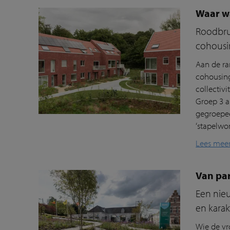
Waar w
Roodbrui
cohousi
Aan de ra
cohousing
collectiv
Groep 3 
gegroepee
‘stapelwo
Lees mee
Van pa
Een nieu
en karak
Wie de vr