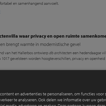
fortabel en samenhangend aanvoelt.
r
ectenvilla waar privacy en open ruimte samenkom
een brengt warmte in modernistische gevel
and van het
Hallerbos
ontwierp
db architecten
een hedendaagse vil
a 1017 gevelsteen worden hoogteverschillen, privacy en openheid ve
r
ontent en advertenties te personaliseren, om functies voor s
nkers markeren kust en publieke ruimte in Cadza
erkeer te analyseren. Ook delen we informatie over uw gebru
rzame verharding mensen uitnodigt om te flaneren en t
cial media, adverteren en analyse. Deze partners kunnen dez