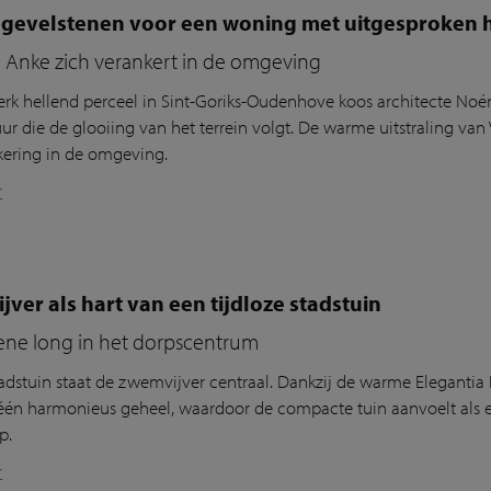
gevelstenen voor een woning met uitgesproken ho
a Anke zich verankert in de omgeving
erk hellend perceel in Sint-Goriks-Oudenhove koos architecte N
uur die de glooiing van het terrein volgt. De warme uitstraling va
kering in de omgeving.
r
ver als hart van een tijdloze stadstuin
ene long in het dorpscentrum
tadstuin staat de zwemvijver centraal. Dankzij de warme
Elegantia
één harmonieus geheel, waardoor de compacte tuin aanvoelt als e
p.
r