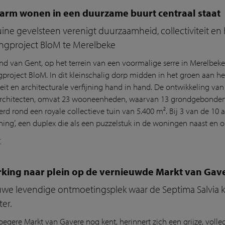
arm wonen in een duurzame buurt centraal staat
ne gevelsteen verenigt duurzaamheid, collectiviteit en h
ngproject BloM te Merelbeke
nd van Gent, op het terrein van een voormalige serre in Merelbeke
project BloM. In dit kleinschalig dorp midden in het groen aan 
iteit en architecturale verfijning hand in hand. De ontwikkeling va
architecten, omvat 23 wooneenheden, waarvan 13 grondgebonde
rd rond een royale collectieve tuin van 5.400 m². Bij 3 van de 1
ning’, een duplex die als een puzzelstuk in de woningen naast en 
r
rking naar plein op de vernieuwde Markt van Gav
we levendige ontmoetingsplek waar de Septima Salvia kl
ter.
oegere Markt van Gavere nog kent, herinnert zich een grijze, volle