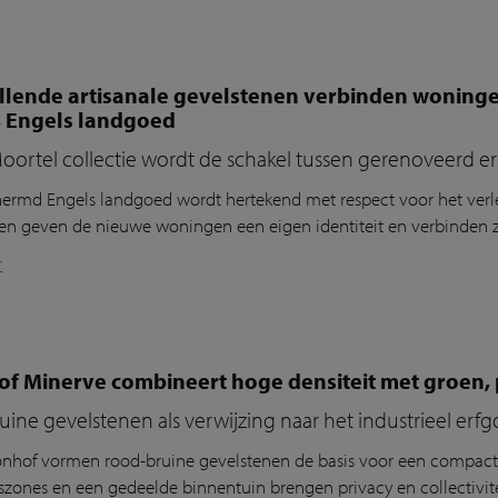
illende artisanale gevelstenen verbinden woning
, Engels landgoed
oortel collectie wordt de schakel tussen gerenoveerd e
ermd Engels landgoed wordt hertekend met respect voor het verl
nen geven
de nieuwe woningen een eigen identiteit en verbind
en
z
r
 Minerve combineert hoge densiteit met groen, pr
ine gevelstenen als verwijzing naar het industrieel erf
nhof
vorm
en
rood-bruine
gevelstenen
de basis voor een compac
zones en een gedeelde binnentuin brengen privacy en collectivite