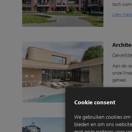
toch com
Lees mee
Archit
Gevelst
Aan de r
onze line
geheel.
Lees mee
Cookie consent
We gebruiken cookies om c
Kleikli
bieden en om ons websitev
Hoe duu
met onze partners voor so