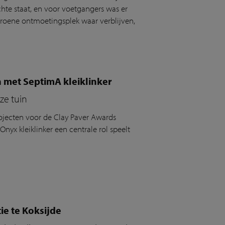
chte staat, en voor voetgangers was er
groene ontmoetingsplek waar verblijven,
n met SeptimA kleiklinker
ze tuin
jecten voor de Clay Paver Awards
yx kleiklinker een centrale rol speelt
ie te Koksijde