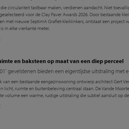
 die circulariteit tastbaar maken, verdienen aandacht. Niet toeval
geselecteerd voor de Clay Paver Awards 2026. Door bestaande kleik
n met nieuwe SeptimA Grafiet-kleiklinkers, ontstaat een project
s in elke vierkante meter.
r
ruimte en baksteen op maat van een diep perceel
001' gevelstenen bieden een eigentijdse uitstraling met
k van een bestaande eengezinswoning ontwierp architect Gert Ver
rin licht, ruimte en buitenbeleving centraal staan. De Vande Moort
te volume een warme, rustige uitstraling die subtiel aansluit op 
r