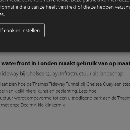
rmatie die u aan ze heeft verstrekt of die ze hebben verzam
verdediging en publieke ruimte samenkomen, speelt materiaal een s
es.
 Cadzand een zwakke schakel vormde in de bescherming tegen e
jpen. Voor OKRA lag daar meteen ook een bredere ambitie: hoe ka
lf cookies instellen
are ruimte die uitnodigt om te flaneren en te verblijven?
r
 waterfront in Londen maakt gebruik van op maat
ideway bij Chelsea Quay: Infrastructuur als landschap
laat
zien
hoe de Thames
Tideway
Tunnel
bij
Chelsea Quay
een
sted
del
van
klei
klink
ers
, kunst
en
beplanting
. Lees hoe
ructuur
wordt
omgevormd
tot
een
uitnodigend
park
aan
de
T
hee
e
met
onze
DecimA
-
kl
eiklinkermix
.
r