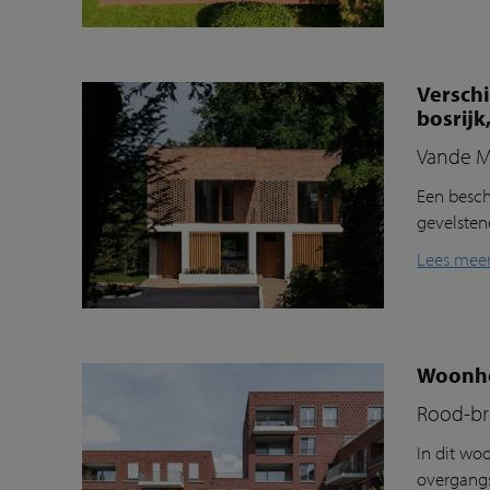
Versch
bosrijk
Vande M
Een besch
gevelste
Lees mee
Woonhof
Rood-bru
In dit
woo
overgangs