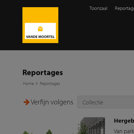
Toonzaal
Reportag
Reportages
Home
Reportages
Verfijn volgens
Hergeb
Van park