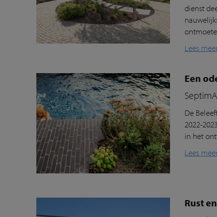
dienst de
nauwelijk
ontmoeten
Lees mee
Een ode
SeptimA 
De Beleef
2022-2023
in het on
Lees mee
Rust en