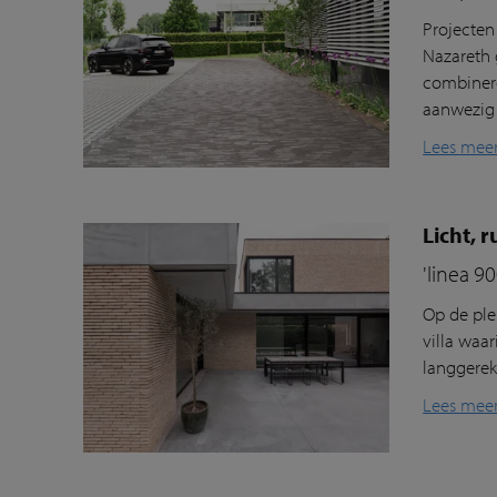
Projecten
Nazareth 
combinere
aanwezig i
Lees mee
Licht, 
'linea 9
Op de ple
villa waa
langgerek
Lees mee