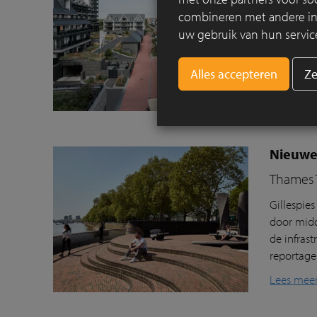
combineren met andere info
Waar kust
uw gebruik van hun servic
badplaats
tot ingri
Ze
een openb
Lees mee
Nieuwe
Thames T
Gillespies
door
mid
de
infrast
reportag
Lees mee