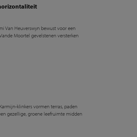
rizontaliteit
oémi Van Heuverswyn bewust voor een
n Vande Moortel gevelstenen versterken
Karmijn-klinkers vormen terras, paden
en gezellige, groene leefruimte midden