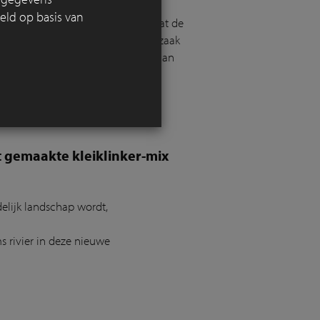
eld op basis van
leutelrol. Toen duidelijk werd dat de
xtreme stormen, groeide de noodzaak
n duurzame verharding bijdragen aan
 gemaakte kleiklinker-mix
elijk
landschap
wordt
,
m
s
rivier in deze nieuwe