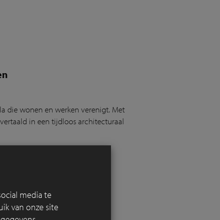
en
la die wonen en werken verenigt. Met
rtaald in een tijdloos architecturaal
ocial media te
nd-Bad
ik van onze site
e verblijven
e gegevens