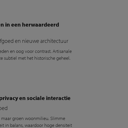
en in een herwaardeerd
rfgoed en nieuwe architectuur
eden en oog voor contrast.
Artisanale
e subtiel met het historische geheel.
ivacy en sociale interactie
goed
t maar groen woonmilieu. Slimme
it in balans, waardoor hoge densiteit