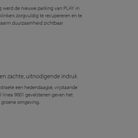
lig werd de nieuwe parking van PLAY in
linkers zorgvuldig te recupereren en te
 waarin duurzaamheid zichtbaar
 een zachte, uitnodigende indruk
straete een hedendaagse, vrijstaande
el linea 9001 gevelstenen geven het
de groene omgeving.