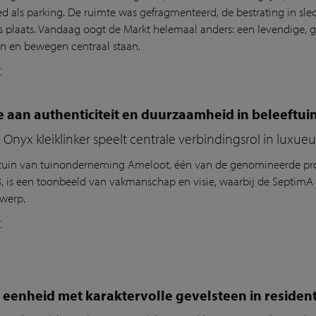
ed als parking. De ruimte was gefragmenteerd, de bestrating in sle
s plaats. Vandaag oogt de Markt helemaal anders: een levendige, 
 en bewegen centraal staan.
r
 aan authenticiteit en duurzaamheid in beleeftui
Onyx kleiklinker speelt centrale verbindingsrol in luxueu
tuin van tuinonderneming Ameloot, één van de genomineerde pro
, is een toonbeeld van vakmanschap en visie, waarbij de SeptimA On
twerp.
r
 eenheid met karaktervolle gevelsteen in resident