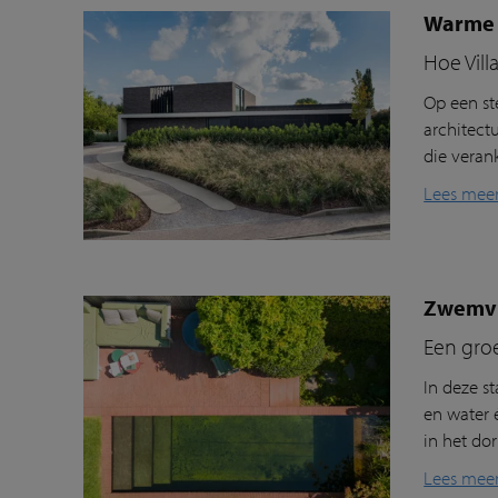
Warme 
Hoe Vill
Op een st
architect
die veran
Lees mee
Zwemvij
Een gro
In deze s
en water 
in het dor
Lees mee