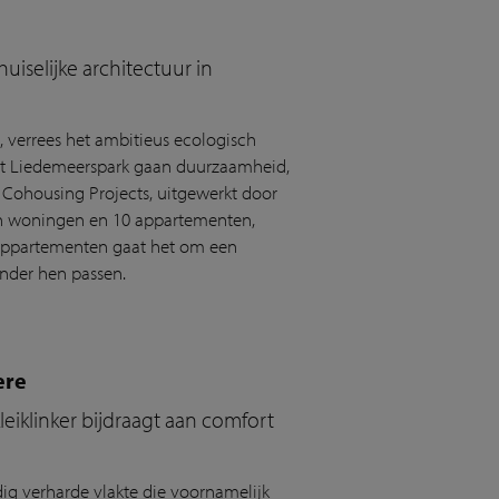
uiselijke architectuur in
, verrees het ambitieus ecologisch
het Liedemeerspark gaan duurzaamheid,
n Cohousing Projects, uitgewerkt door
n woningen en 10 appartementen,
0 appartementen gaat het om een
onder hen passen.
ere
eiklinker bijdraagt aan comfort
dig verharde vlakte die voornamelijk