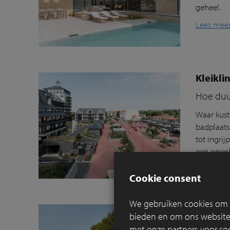
geheel.
Lees mee
Kleikli
Hoe duu
Waar kust
badplaats
tot ingri
een openb
Lees mee
Cookie consent
We gebruiken cookies om c
Nieuwe
bieden en om ons websitev
Thames T
met onze partners voor so