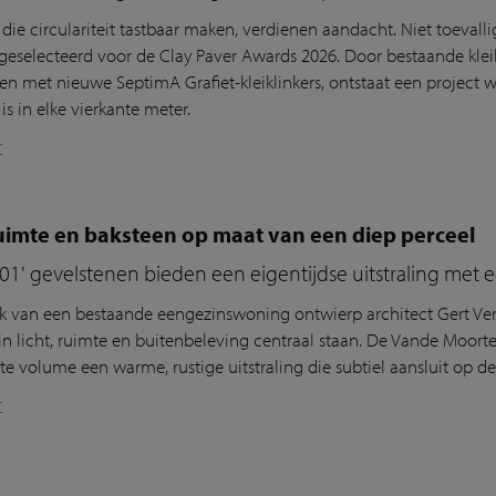
 die circulariteit tastbaar maken, verdienen aandacht. Niet toeval
geselecteerd voor de Clay Paver Awards 2026. Door bestaande kleik
n met nieuwe SeptimA Grafiet-kleiklinkers, ontstaat een project
s in elke vierkante meter.
r
ruimte en baksteen op maat van een diep perceel
001' gevelstenen bieden een eigentijdse uitstraling met
k van een bestaande eengezinswoning ontwierp architect Gert Ver
rin licht, ruimte en buitenbeleving centraal staan. De Vande Moort
te volume een warme, rustige uitstraling die subtiel aansluit op 
r