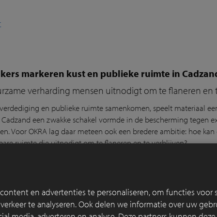
r
nkers markeren kust en publieke ruimte in Cadza
rzame verharding mensen uitnodigt om te flaneren en t
verdediging en publieke ruimte samenkomen, speelt materiaal een s
 Cadzand een zwakke schakel vormde in de bescherming tegen e
jpen. Voor OKRA lag daar meteen ook een bredere ambitie: hoe ka
are ruimte die uitnodigt om te flaneren en te verblijven?
r
ontent en advertenties te personaliseren, om functies voor s
 waterfront in Londen maakt gebruik van op maat
erkeer te analyseren. Ook delen we informatie over uw gebru
ideway bij Chelsea Quay: Infrastructuur als landschap
cial media, adverteren en analyse. Deze partners kunnen dez