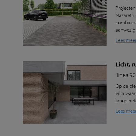
Projecten
Nazareth 
combinere
aanwezig i
Lees mee
Licht, 
'linea 9
Op de ple
villa waa
langgerek
Lees mee