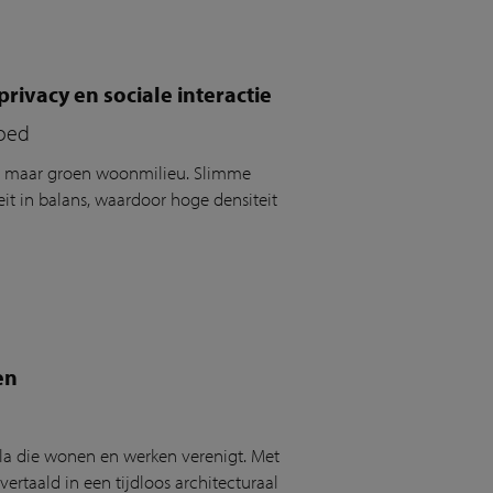
ivacy en sociale interactie
goed
t maar groen woonmilieu. Slimme
it in balans, waardoor hoge densiteit
en
la die wonen en werken verenigt. Met
rtaald in een tijdloos architecturaal