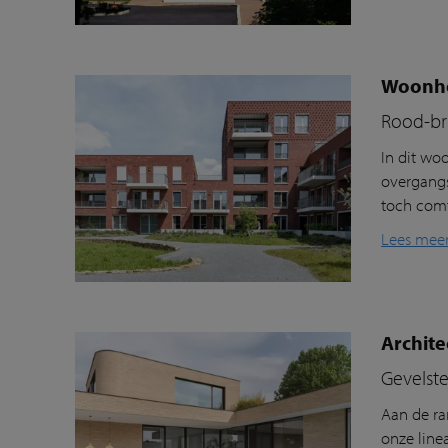
Woonhof
Rood-bru
In dit
woo
overgangs
toch com
Lees mee
Archit
Gevelst
Aan de r
onze line