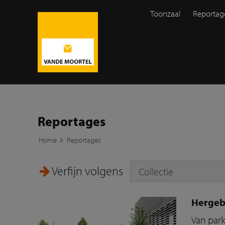
Toonzaal
Reportag
Reportages
Home
Reportages
Verfijn volgens
Hergeb
Van park