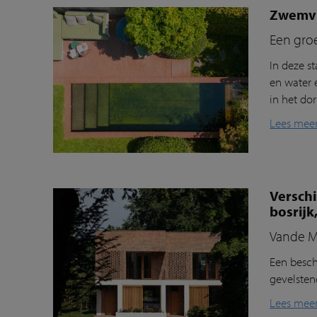
Zwemvij
Een gro
In deze s
en water 
in het dor
Lees mee
Versch
bosrijk
Vande M
Een besch
gevelste
Lees mee