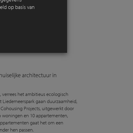
eld op basis van
elijk
landschap
wordt
,
m
s
rivier in deze nieuwe
uiselijke architectuur in
, verrees het ambitieus ecologisch
het Liedemeerspark gaan duurzaamheid,
n Cohousing Projects, uitgewerkt door
n woningen en 10 appartementen,
0 appartementen gaat het om een
onder hen passen.