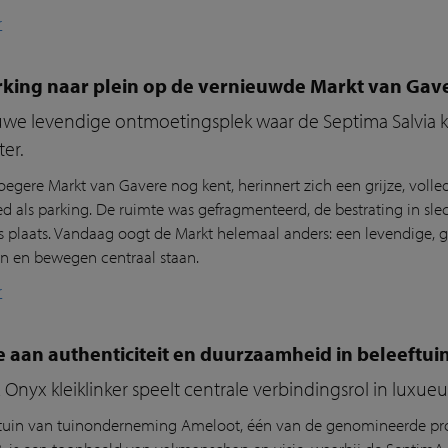
r
rking naar plein op de vernieuwde Markt van Gav
we levendige ontmoetingsplek waar de Septima Salvia kl
ter.
oegere Markt van Gavere nog kent, herinnert zich een grijze, volle
ed als parking. De ruimte was gefragmenteerd, de bestrating in sle
s plaats. Vandaag oogt de Markt helemaal anders: een levendige, 
 en bewegen centraal staan.
r
 aan authenticiteit en duurzaamheid in beleeftui
Onyx kleiklinker speelt centrale verbindingsrol in luxueu
tuin van tuinonderneming Ameloot, één van de genomineerde pro