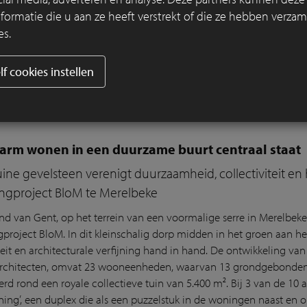
rmatie die u aan ze heeft verstrekt of die ze hebben verzam
laat
zien
hoe de Thames
Tideway
Tunnel
bij
Chelsea Quay
een
sted
es.
del
van
klei
klink
ers
, kunst
en
beplanting
. Lees hoe
ructuur
wordt
omgevormd
tot
een
uitnodigend
park
aan
de
T
hee
lf cookies instellen
e
met
onze
DecimA
-
kl
eiklinkermix
.
r
arm wonen in een duurzame buurt centraal staat
ne gevelsteen verenigt duurzaamheid, collectiviteit en h
ngproject BloM te Merelbeke
nd van Gent, op het terrein van een voormalige serre in Merelbeke
project BloM. In dit kleinschalig dorp midden in het groen aan 
iteit en architecturale verfijning hand in hand. De ontwikkeling va
architecten, omvat 23 wooneenheden, waarvan 13 grondgebonde
rd rond een royale collectieve tuin van 5.400 m². Bij 3 van de 1
ning’, een duplex die als een puzzelstuk in de woningen naast en 