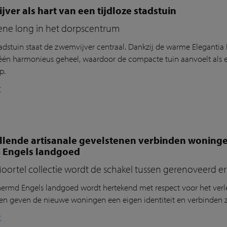
ver als hart van een tijdloze stadstuin
ene long in het dorpscentrum
tadstuin staat de zwemvijver centraal. Dankzij de warme
Elegantia
één harmonieus geheel, waardoor de compacte tuin aanvoelt als e
p.
r
illende artisanale gevelstenen verbinden woning
, Engels landgoed
oortel collectie wordt de schakel tussen gerenoveerd e
ermd Engels landgoed wordt hertekend met respect voor het verl
nen geven
de nieuwe woningen een eigen identiteit en verbind
en
z
r