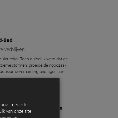
nd-Bad
e verblijven
leutelrol. Toen duidelijk werd dat de
xtreme stormen, groeide de noodzaak
n duurzame verharding bijdragen aan
ocial media te
 gemaakte kleiklinker-mix
ik van onze site
e gegevens