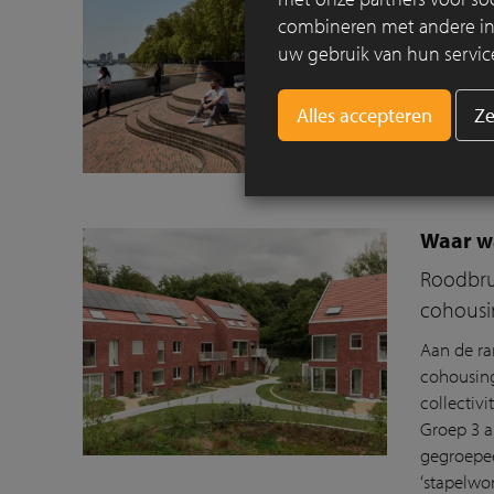
combineren met andere info
Gillespies
uw gebruik van hun servic
door
mid
de
infrast
Ze
reportag
Lees mee
Waar w
Roodbrui
cohousi
Aan de ra
cohousing
collectiv
Groep 3 
gegroepee
‘stapelwo