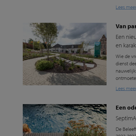
Lees mee
Van pa
Een nieu
en karak
Wie de vr
dienst de
nauwelijk
ontmoeten
Lees mee
Een ode
SeptimA 
De Beleef