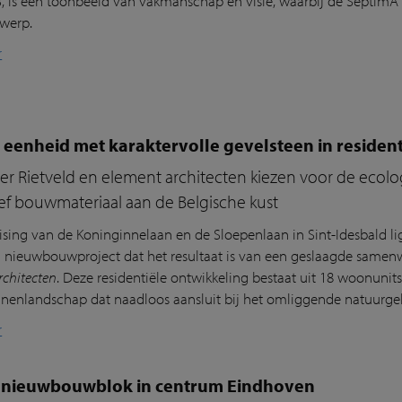
, is een toonbeeld van vakmanschap en visie, waarbij de SeptimA On
twerp.
r
 eenheid met karaktervolle gevelsteen in resident
 Rietveld en element architecten kiezen voor de ecolog
ef bouwmateriaal aan de Belgische kust
ising van de Koninginnelaan en de Sloepenlaan in Sint-Idesbald li
 nieuwbouwproject dat het resultaat is van een geslaagde samen
rchitecten
. Deze residentiële ontwikkeling bestaat uit 18 woonuni
inenlandschap dat naadloos aansluit bij het omliggende natuurgeb
r
ol nieuwbouwblok in centrum Eindhoven