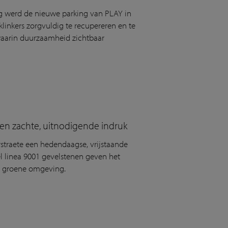
lig werd de nieuwe parking van PLAY in
linkers zorgvuldig te recupereren en te
 waarin duurzaamheid zichtbaar
 een zachte, uitnodigende indruk
straete een hedendaagse, vrijstaande
el linea 9001 gevelstenen geven het
de groene omgeving.