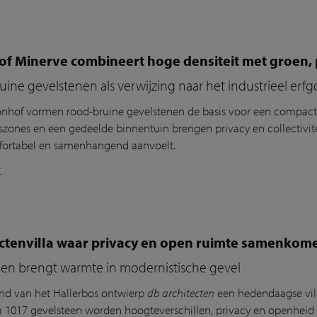
 Minerve combineert hoge densiteit met groen, pr
ine gevelstenen als verwijzing naar het industrieel erf
nhof
vorm
en
rood-bruine
gevelstenen
de basis voor een compac
zones en een gedeelde binnentuin brengen privacy en collectivite
fortabel en samenhangend aanvoelt.
r
ectenvilla waar privacy en open ruimte samenkom
een brengt warmte in modernistische gevel
and van het
Hallerbos
ontwierp
db architecten
een hedendaagse vil
a 1017 gevelsteen worden hoogteverschillen, privacy en openheid ve