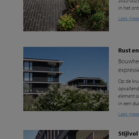
2022-2023
in het on
Lees mee
Rust en
Bouwheer
expressi
Op de kru
opvallend
element a
in een du
Lees mee
Stijlv