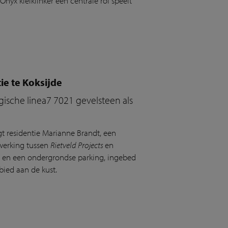
yx kleiklinker een centrale rol speelt
ie te Koksijde
ische linea7 7021 gevelsteen als
gt residentie Marianne Brandt, een
werking tussen
Rietveld Projects
en
ts en een ondergrondse parking, ingebed
ied aan de kust.