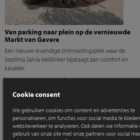
Van parking naar plein op de vernieuwde
Markt van Gavere
Een nieuwe levendige ontmoetingsplek waar de
Septima Salvia kleiklinker bijdraagt aan comfort en
karakter.
Wie de vroegere Markt van Gavere nog kent, herinnert zich
een grijze, volledig verharde vlakte die voornamelijk dienst
Cookie consent
deed als parking. De ruimte was gefragmenteerd, de
bestrating in slechte staat, en voor voetgangers was er
nauwelijks plaats. Vandaag oogt de Markt helemaal anders:
We gebruiken cookies om content en advertenties te
een levendige, groene ontmoetingsplek waar verblijven,
personaliseren, om functies voor social media te bied
ontmoeten en bewegen centraal staan.
websiteverkeer te analyseren. Ook delen we informatie
gebruik van onze site met onze partners voor social med
Lees meer