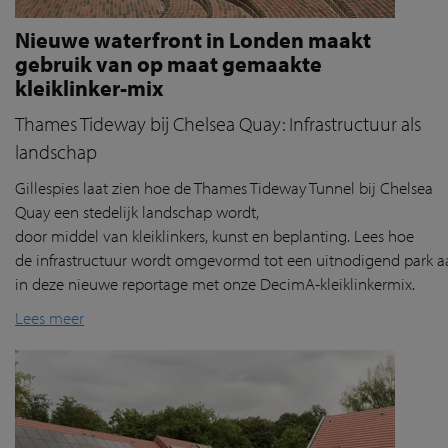
Nieuwe waterfront in Londen maakt
gebruik van op maat gemaakte
kleiklinker-mix
Thames Tideway bij Chelsea Quay: Infrastructuur als
landschap
Gillespies
laat
zien
hoe de Thames
Tideway
Tunnel
bij
Chelsea
Quay
een
stedelijk
landschap
wordt
,
door
middel
van
klei
klink
ers
, kunst
en
beplanting
. Lees hoe
de
infrastructuur
wordt
omgevormd
tot
een
uitnodigend
park
a
in deze nieuwe reportage
met
onze
DecimA
-
kl
eiklinkermix
.
Lees meer