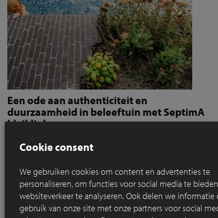
Een ode aan authenticiteit en
duurzaamheid in beleeftuin met SeptimA
kleiklinker
SeptimA Onyx kleiklinker speelt centrale
Cookie consent
verbindingsrol in luxueuze tuin
We gebruiken cookies om content en advertenties te
De Beleeftuin van tuinonderneming Ameloot, één van de
personaliseren, om functies voor social media te bied
genomineerde projecten voor de Clay Paver Awards 2022-
websiteverkeer te analyseren. Ook delen we informatie
2023, is een toonbeeld van vakmanschap en visie, waarbij de
SeptimA Onyx kleiklinker een centrale rol speelt in het
gebruik van onze site met onze partners voor social med