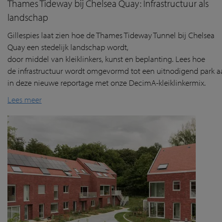
Thames Tideway bij Chelsea Quay: Infrastructuur als
landschap
Gillespies
laat
zien
hoe de Thames
Tideway
Tunnel
bij
Chelsea
Quay
een
stedelijk
landschap
wordt
,
door
middel
van
klei
klink
ers
, kunst
en
beplanting
. Lees hoe
de
infrastructuur
wordt
omgevormd
tot
een
uitnodigend
park
a
in deze nieuwe reportage
met
onze
DecimA
-
kl
eiklinkermix
.
Lees meer