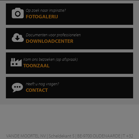
Op zoek naar inspiratie?
FOTOGALERIJ
Documenten voor professionelen
DOWNLOADCENTER
Kom ons bezoeken (op afspraak)
TOONZAAL
Heeft u nog vragen?
CONTACT
VANDE MOORTEL NV | Scheldekant 5 | BE-9700 OUDENAARDE | T +32