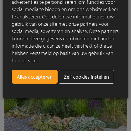
wijze af. Tegelijk kaderen ze het geheel en bieden ze
advertenties te personaliseren, om functies voor
gefilterde zichten op de rest van het groen. Vervolgens leidt
social media te bieden en om ons websiteverkeer
een pad via een wilde bloemenweide naar een moestuin
te analyseren. Ook delen we informatie over uw
waar de bewoners eigen, verse producten kunnen kweken.
gebruik van onze site met onze partners voor
Daar is ook een regenwateropvangsysteem aanwezig voor
social media, adverteren en analyse. Deze partners
het duurzaam hergebruik van regenwater in de moestuin.
kunnen deze gegevens combineren met andere
informatie die u aan ze heeft verstrekt of die ze
hebben verzameld op basis van uw gebruik van
hun services.
Zelf cookies instellen