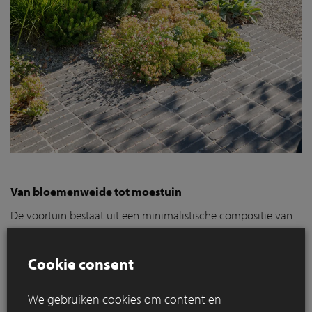
Van bloemenweide tot moestuin
De voortuin bestaat uit een minimalistische compositie van
gesnoeide beuk en siergrassen die refereren aan de rietvelden
langs de nabijgelegen riviermonding. Vervolgens vloeit de
Cookie consent
ruimte over in een weelderige grindtuin, omringd met lokale
beplanting zoals berken, dwergdennen en grassen. De berken
We gebruiken cookies om content en
geven hoogte aan de tuin en bakenen de kamers op subtiele