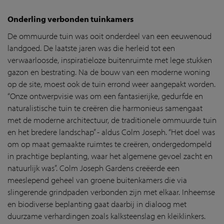
Onderling verbonden tuinkamers
De ommuurde tuin was ooit onderdeel van een eeuwenoud
landgoed. De laatste jaren was die herleid tot een
verwaarloosde, inspiratieloze buitenruimte met lege stukken
gazon en bestrating. Na de bouw van een moderne woning
op de site, moest ook de tuin errond weer aangepakt worden.
“Onze ontwerpvisie was om een fantasierijke, gedurfde en
naturalistische tuin te creëren die harmonieus samengaat
met de moderne architectuur, de traditionele ommuurde tuin
en het bredere landschap” - aldus Colm Joseph. “Het doel was
om op maat gemaakte ruimtes te creëren, ondergedompeld
in prachtige beplanting, waar het algemene gevoel zacht en
natuurlijk was”. Colm Joseph Gardens creëerde een
meeslepend geheel van groene buitenkamers die via
slingerende grindpaden verbonden zijn met elkaar. Inheemse
en biodiverse beplanting gaat daarbij in dialoog met
duurzame verhardingen zoals kalksteenslag en kleiklinkers.