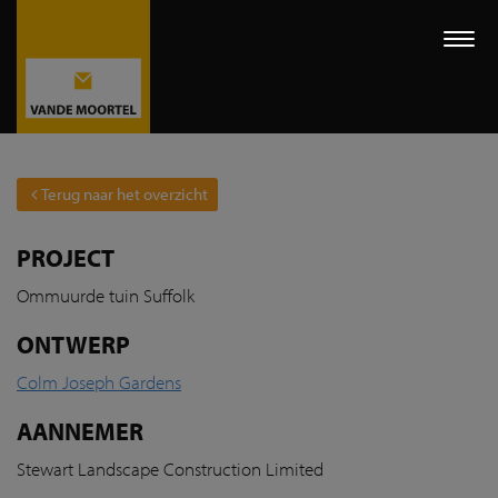
Togg
navi
Terug naar het overzicht
PROJECT
Ommuurde tuin Suffolk
ONTWERP
Colm Joseph Gardens
AANNEMER
Stewart Landscape Construction Limited