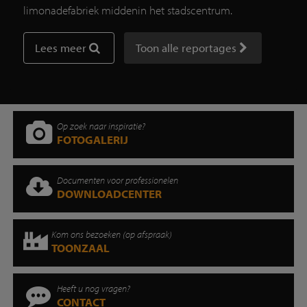
limonadefabriek middenin het stadscentrum.
Lees meer
Toon alle reportages
Op zoek naar inspiratie?
FOTOGALERIJ
Documenten voor professionelen
DOWNLOADCENTER
Kom ons bezoeken (op afspraak)
TOONZAAL
Heeft u nog vragen?
CONTACT