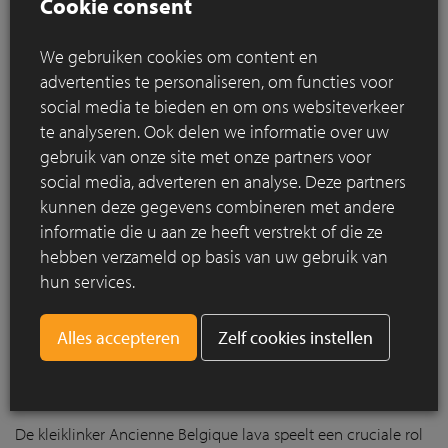
Cookie consent
We gebruiken cookies om content en
advertenties te personaliseren, om functies voor
social media te bieden en om ons websiteverkeer
te analyseren. Ook delen we informatie over uw
gebruik van onze site met onze partners voor
Beplanting en waterhuishouding
social media, adverteren en analyse. Deze partners
De beplanting in de tuin bestaat uit duurzame soorten die
kunnen deze gegevens combineren met andere
zowel wintergroen als niet-wintergroen zijn. Siergrassen,
informatie die u aan ze heeft verstrekt of die ze
varens en klimplanten creëren een balans die de architectuur
hebben verzameld op basis van uw gebruik van
van de woning en de tuin versterkt en verbindt met het
hun services.
omliggende bos.
Gezien de minimale ontbossing en de zanderige bodem zijn
Zelf cookies instellen
infiltratiekratten gebruikt voor de afvoer van regenwater, wat
helpt bij een efficiënte waterhuishouding zonder ruimte in te
nemen voor een wadi.
De kleiklinker Ancienne Belgique lava speelt een cruciale rol