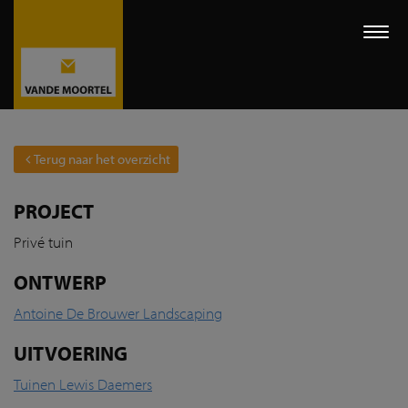
Togg
navi
Terug naar het overzicht
PROJECT
Privé tuin
ONTWERP
Antoine De Brouwer Landscaping
UITVOERING
Tuinen Lewis Daemers