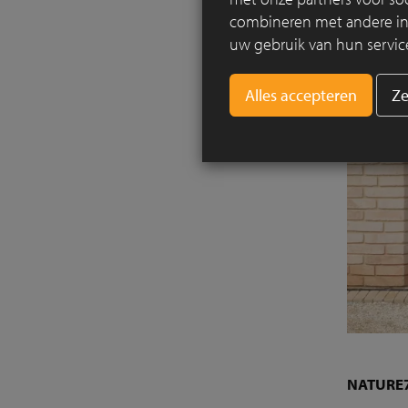
combineren met andere info
uw gebruik van hun servic
Ze
NATURE7 