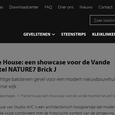
es
Downloadcenter
FAQ
Over ons
Nieuws
Contact
}
GEVELSTENEN
STEENSTRIPS
KLEIKLINKE
 House: een showcase voor de Vande
el NATURE7 Brick J
chtige bakstenen gevel voor een modern nieuwbouwhui
anse wijk
eportages
Frame house: een showcase voor de vande moortel nature7 br
se van Studio AVC is een architectonisch hoogstandje dat modern
jke wijze combineert met de historische context van de omgeving.