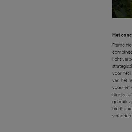
Het conc
Frame Hou
combineer
licht ver
strategis
voor het 
van het h
voorzien 
Binnen br
gebruik v
biedt uni
verandere