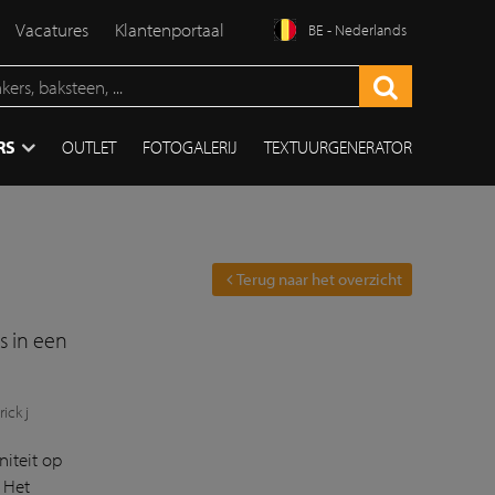
Vacatures
Klantenportaal
BE - Nederlands
RS
OUTLET
FOTOGALERIJ
TEXTUURGENERATOR
Terug naar het overzicht
s in een
ick j
iteit op
 Het