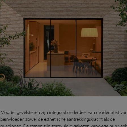
Moortel gevelstenen zijn integraal onderdeel van de identiteit va
beïnvloeden zowel de esthetische aantrekkingskracht als de
rwegingen. De stenen zijn zorgvuldig gekozen vanwege hun veelz