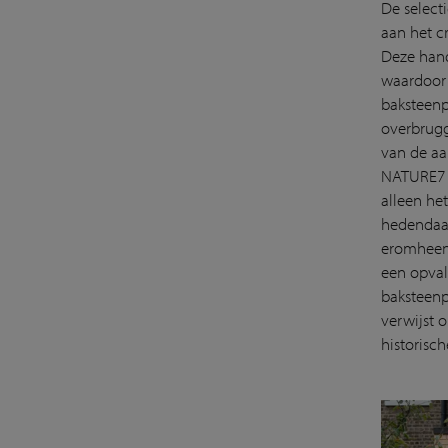
De select
aan het c
Deze hand
waardoor 
baksteenp
overbrugg
van de aa
NATURE7 B
alleen het
hedendaag
eromheen.
een opval
baksteenp
verwijst 
historisc