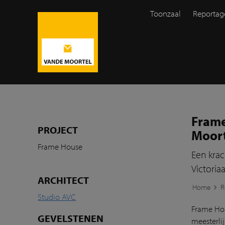
Toonzaal
Reportag
Frame
PROJECT
Moort
Frame House
Een kra
Victoria
ARCHITECT
Home
R
Studio AVC
Frame Hou
GEVELSTENEN
meesterli