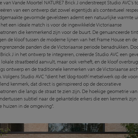
ie van Vande Moortel NATURE7 Brick J onderstreept Studio AVC's t
reëren van een ontwerp dat zowel eigentijds als contextueel respect
gemaakte gevormde gevelsteen ademt een natuurlijke warmte ui
het een ideale match is voor de ingewikkelde Victoriaanse
atronen die kenmerkend zijn voor de buurt. De genuanceerde tin
en de kloof tussen de moderne lijnen van het Frame House en de 
ngrenzende panden die de Victoriaanse periode benadrukken. Do
rick J in het ontwerp te integreren, creëerde Studio AVC een geve
 lokale straatbeeld aanvult, maar ook verheft, en de kloof overbrug
s ontwerp en de traditionele kenmerken van de Victoriaanse arch
 Volgens Studio AVC "dient het ‘dog-tooth’ metselwerk op de voor
lend kenmerk, dat direct is geïnspireerd op de decoratieve
atronen die langs de straat te zien zijn. De hoekige geometrie van
ondertussen subtiel naar de gekantelde erkers die een kenmerk zijn
he huizen in de omgeving".