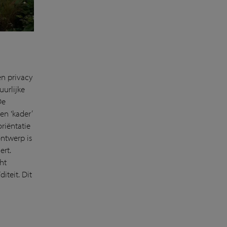
n privacy
uurlijke
De
en 'kader’
riëntatie
ontwerp is
ert.
ht
iteit. Dit