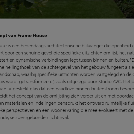
ept van Frame House
se is een hedendaags architectonische blikvanger die openheid e
t door een schuine gevel die specifieke uitzichten omlijst, het nat
betert en dynamische verbindingen legt tussen binnen en buiten. "
che hellingshoek van de achtergevel van het gebouw fungeert als e
landschap, waarbij specifieke uitzichten worden vastgelegd en de o
uis wordt getransformeerd", zoals uitgelegd door Studio AVC. Het 
van uitgestrekt glas dat een naadloze binnen-buitenstroom bevord
eidt het concept van de omlijsting zich verder uit en met doordac
an materialen en indelingen benadrukt het ontwerp ruimtelijke fluïd
eke perspectieven en een woonervaring die mee evolueert met de
nde, seizoensgebonden lichtinval.