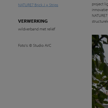
project l
NATURE7 Brick J + Strips
innovatie
NATURE7 B
VERWERKING
structurel
wildverband met reliëf
Foto's: © Studio AVC