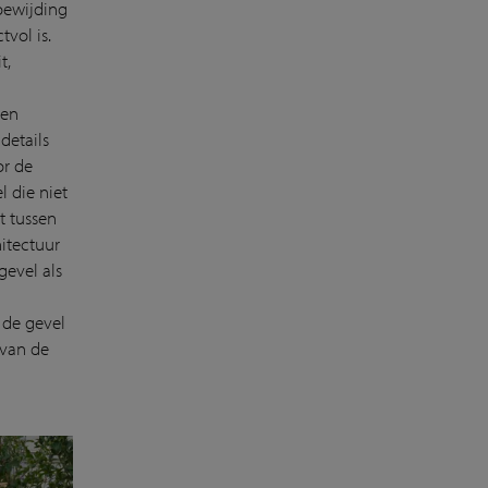
oewijding
vol is.
t,
ten
details
or de
l die niet
t tussen
itectuur
gevel als
 de gevel
 van de