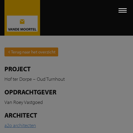
Togg
navi
Terug naar het overzicht
PROJECT
Hof ter Dorpe – Oud Turnhout
OPDRACHTGEVER
Van Roey Vastgoed
ARCHITECT
a2o architecten