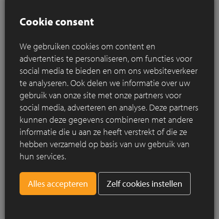
ontmoetingsplaats is. Het project speelt in op deze
Cookie consent
dorpsfunctie door de architectuur op te splitsen in meerdere
bouwvolumes met elk een eigen identiteit. De gevelsteen
Oud Brugghe
werd ingezet om een gevoel van samenhang
We gebruiken cookies om content en
te creëren tussen de verschillende gebouwen, ondanks hun
advertenties te personaliseren, om functies voor
uiteenlopende functies en ontwerpen.
social media te bieden en om ons websiteverkeer
te analyseren. Ook delen we informatie over uw
De gevelsteen zorgt niet alleen voor een herkenbare dorpse
gebruik van onze site met onze partners voor
esthetiek, maar reflecteert ook het daglicht op een subtiele
social media, adverteren en analyse. Deze partners
manier. Hierdoor voelen de gebouwen licht en uitnodigend
kunnen deze gegevens combineren met andere
aan. Dit effect wordt versterkt door de slimme
informatie die u aan ze heeft verstrekt of die ze
volumewerking, waarbij terrassen en ramen worden
hebben verzameld op basis van uw gebruik van
benadrukt door lichte cementeringen.
hun services.
Zelf cookies instellen