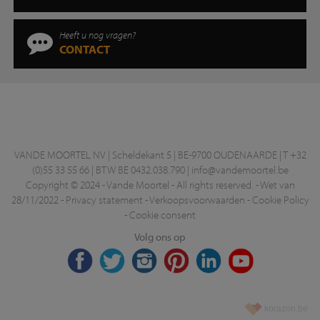
Heeft u nog vragen?
CONTACT
VANDE MOORTEL NV | Scheldekant 5 | BE-9700 OUDENAARDE | T +32
(0)55 33 55 66 | BTW BE 0432.038.790 |
info@vandemoortel.be
Copyright © 2024 - Vande Moortel - All rights reserved. -
Wet van
28/11/2022
-
Privacy statement
-
Verkoopsvoorwaarden
-
Cookie Policy
-
Cookie consent
Volg ons op
korazon.be