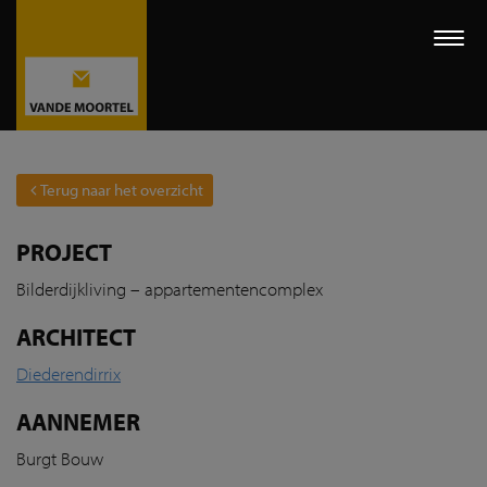
Togg
navi
Terug naar het overzicht
PROJECT
Bilderdijkliving – appartementencomplex
ARCHITECT
Diederendirrix
AANNEMER
Burgt Bouw