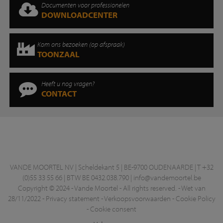
Documenten voor professionelen
DOWNLOADCENTER
Kom ons bezoeken (op afspraak)
TOONZAAL
Heeft u nog vragen?
CONTACT
VANDE MOORTEL NV | Scheldekant 5 | BE-9700 OUDENAARDE | T +32
(0)55 33 55 66 | BTW BE 0432.038.790 |
info@vandemoortel.be
Copyright © 2024 - Vande Moortel - All rights reserved. -
Wet van
28/11/2022
-
Privacy statement
-
Verkoopsvoorwaarden
-
Cookie Policy
-
Cookie consent