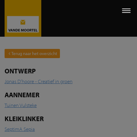
Togg
navi
Terug naar het overzicht
ONTWERP
Jonas D’hoore - Creatief in groen
AANNEMER
Tuinen Vulsteke
KLEIKLINKER
SeptimA Sepia