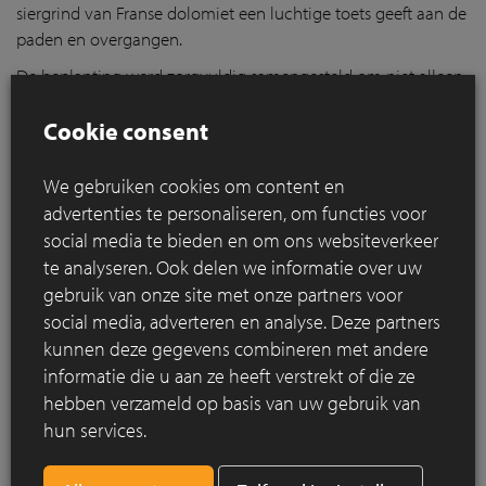
siergrind van Franse dolomiet een luchtige toets geeft aan de
paden en overgangen.
De beplanting werd zorgvuldig samengesteld om niet alleen
visuele gelaagdheid te creëren, maar ook biodiversiteit te
Cookie consent
stimuleren. Inheemse soorten, fruitbomen, meerstammige
karakterbomen en bloemenweides zorgen voor
seizoensbeleving en een natuurlijk evenwicht. Het resultaat is
We gebruiken cookies om content en
een levendig ecosysteem waarin vogels, insecten en planten
advertenties te personaliseren, om functies voor
zich thuis voelen.
social media te bieden en om ons websiteverkeer
te analyseren. Ook delen we informatie over uw
gebruik van onze site met onze partners voor
social media, adverteren en analyse. Deze partners
kunnen deze gegevens combineren met andere
informatie die u aan ze heeft verstrekt of die ze
hebben verzameld op basis van uw gebruik van
hun services.