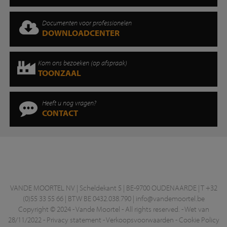
Documenten voor professionelen
DOWNLOADCENTER
Kom ons bezoeken (op afspraak)
TOONZAAL
Heeft u nog vragen?
CONTACT
VANDE MOORTEL NV | Scheldekant 5 | BE-9700 OUDENAARDE | T +32
(0)55 33 55 66 | BTW BE 0432.038.790 |
info@vandemoortel.be
Copyright © 2024 - Vande Moortel - All rights reserved. -
Wet van
28/11/2022
-
Privacy statement
-
Verkoopsvoorwaarden
-
Cookie Policy