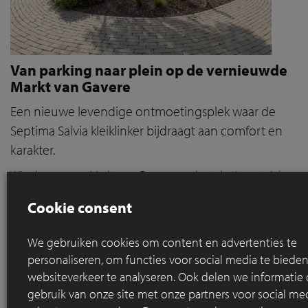
Van parking naar plein op de vernieuwde
Markt van Gavere
Een nieuwe levendige ontmoetingsplek waar de
Septima Salvia kleiklinker bijdraagt aan comfort en
karakter.
Wie de vroegere Markt van Gavere nog kent, herinnert zich
een grijze, volledig verharde vlakte die voornamelijk dienst
Cookie consent
deed als parking. De ruimte was gefragmenteerd, de
bestrating in slechte staat, en voor voetgangers was er
nauwelijks plaats. Vandaag oogt de Markt helemaal anders:
We gebruiken cookies om content en advertenties te
een levendige, groene ontmoetingsplek waar verblijven,
personaliseren, om functies voor social media te bied
ontmoeten en bewegen centraal staan.
websiteverkeer te analyseren. Ook delen we informatie
gebruik van onze site met onze partners voor social med
Lees meer