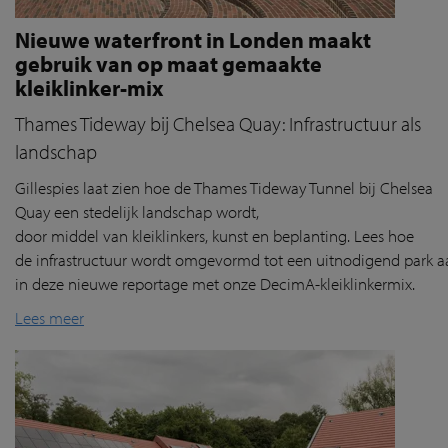
Nieuwe waterfront in Londen maakt
gebruik van op maat gemaakte
kleiklinker-mix
Thames Tideway bij Chelsea Quay: Infrastructuur als
landschap
Gillespies
laat
zien
hoe de Thames
Tideway
Tunnel
bij
Chelsea
Quay
een
stedelijk
landschap
wordt
,
door
middel
van
klei
klink
ers
, kunst
en
beplanting
. Lees hoe
de
infrastructuur
wordt
omgevormd
tot
een
uitnodigend
park
a
in deze nieuwe reportage
met
onze
DecimA
-
kl
eiklinkermix
.
Lees meer