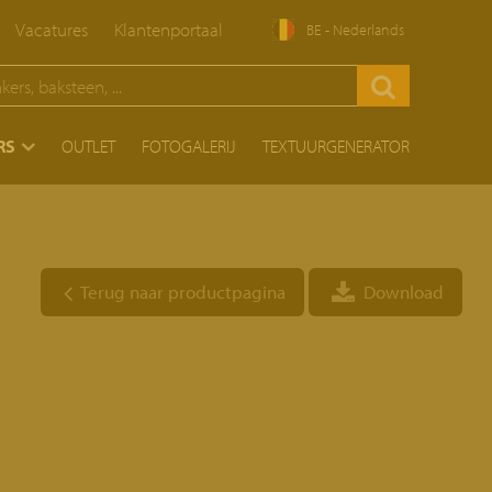
Vacatures
Klantenportaal
BE - Nederlands
RS
OUTLET
FOTOGALERIJ
TEXTUURGENERATOR
Terug naar productpagina
Download