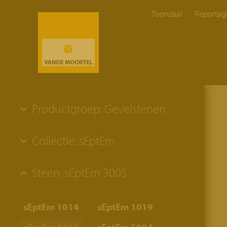
Toonzaal
Reportag
Productgroep: Gevelstenen
Collectie: sEptEm
Steen: sEptEm 3005
sEptEm 1014
sEptEm 1019