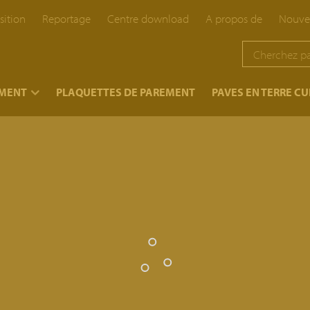
sition
Reportage
Centre download
A propos de
Nouve
EMENT
PLAQUETTES DE PAREMENT
PAVES EN TERRE CU