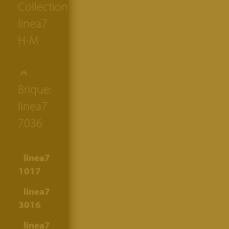
Collection:
linea7
H-M
Brique:
linea7
7036
linea7
1017
linea7
3016
linea7