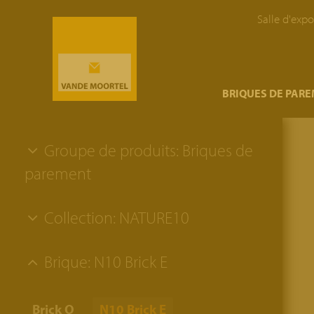
Salle d'expo
}
BRIQUES DE PAR
Groupe de produits: Briques de
parement
Collection: NATURE10
Brique: N10 Brick E
Brick O
N10 Brick E