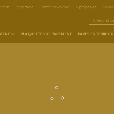
sition
Reportage
Centre download
A propos de
Nouve
EMENT
PLAQUETTES DE PAREMENT
PAVES EN TERRE CU