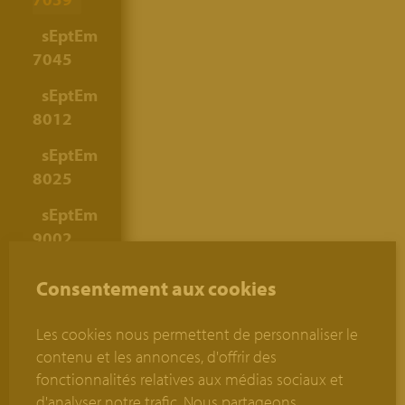
sEptEm
7045
sEptEm
8012
sEptEm
8025
sEptEm
9002
Consentement aux cookies
Épaisseur
Les cookies nous permettent de personnaliser le
contenu et les annonces, d'offrir des
du
fonctionnalités relatives aux médias sociaux et
joint:
6
d'analyser notre trafic. Nous partageons