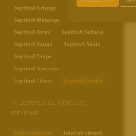
SeptimA Grisage
SeptimA Mélange
SeptimA Olive
SeptimA Onyx
SeptimA Safrané
SeptimA Sauge
SeptimA Sépia
SeptimA Taupe
SeptimA Terrestre
SeptimA Titane
SeptimA Vanille
Épaisseur du joint:
Joint
minimum
Joint minimum
Joint en ciment