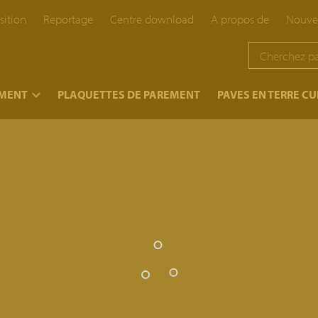
sition
Reportage
Centre download
A propos de
Nouve
EMENT
PLAQUETTES DE PAREMENT
PAVES EN TERRE CU