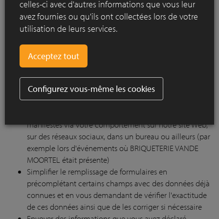
celles-ci avec d'autres informations que vous leur
Évaluer les produits et services que vous utilisez ainsi
avez fournies ou qu'ils ont collectées lors de votre
que vos données sociodémographiques (âge,
utilisation de leurs services.
composition de la famille, revenus, etc.)
Analyser votre comportement via divers canaux
(visites/réunions, e-mails, visite du site Web, messages
via notre site Web), déduire vos préférences et ainsi
personnaliser les informations et les pages Internet que
Configurez vous-même les cookies
vous avez consultées
Adapter les annonces publiées sur les pages Web afin
qu'elles répondent aux intérêts que vous avez
manifestés via votre comportement sur notre site Web,
sur des réseaux sociaux, dans un bureau ou ailleurs (par
exemple lors d'événements où BRIQUETERIE VANDE
MOORTEL était présente)
Simplifier le remplissage de formulaires en
précomplétant certains champs avec des données déjà
connues et en vous demandant de vérifier l'exactitude
de ces données ainsi que de les corriger si nécessaire
Envoyer des informations que vous avez déclaré