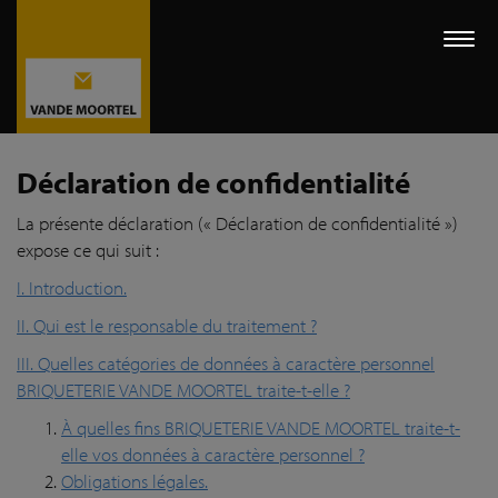
Togg
navi
Déclaration de confidentialité
La présente déclaration (« Déclaration de confidentialité »)
expose ce qui suit :
I. Introduction.
II. Qui est le responsable du traitement ?
III. Quelles catégories de données à caractère personnel
BRIQUETERIE VANDE MOORTEL traite-t-elle ?
À quelles fins BRIQUETERIE VANDE MOORTEL traite-t-
elle vos données à caractère personnel ?
Obligations légales.