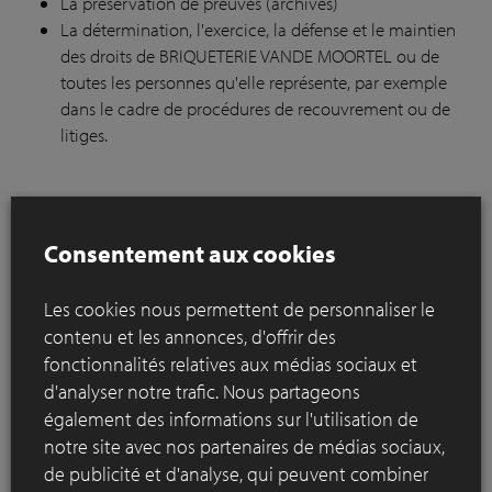
La préservation de preuves (archives)
La détermination, l'exercice, la défense et le maintien
des droits de BRIQUETERIE VANDE MOORTEL ou de
toutes les personnes qu'elle représente, par exemple
dans le cadre de procédures de recouvrement ou de
litiges.
4.
Intérêt légitime spécifique de
BRIQUETERIE VANDE MOORTEL :
Consentement aux cookies
Les cookies nous permettent de personnaliser le
BRIQUETERIE VANDE MOORTEL procède à la segmentation
contenu et les annonces, d'offrir des
de la clientèle – en particulier d'après vos besoins – afin de
fonctionnalités relatives aux médias sociaux et
pouvoir vous proposer des produits et services correspondant
d'analyser notre trafic. Nous partageons
à votre situation professionnelle et personnelle. À cet effet,
également des informations sur l'utilisation de
BRIQUETERIE VANDE MOORTEL peut notamment :
notre site avec nos partenaires de médias sociaux,
de publicité et d'analyse, qui peuvent combiner