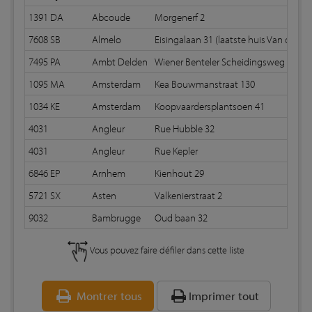
1391 DA
Abcoude
Morgenerf 2
7608 SB
Almelo
Eisingalaan 31 (laatste huis Van der Po
7495 PA
Ambt Delden
Wiener Benteler Scheidingsweg 7
1095 MA
Amsterdam
Kea Bouwmanstraat 130
1034 KE
Amsterdam
Koopvaardersplantsoen 41
4031
Angleur
Rue Hubble 32
4031
Angleur
Rue Kepler
6846 EP
Arnhem
Kienhout 29
5721 SX
Asten
Valkenierstraat 2
9032
Bambrugge
Oud baan 32
Vous pouvez faire défiler dans cette liste
Montrer tous
Imprimer tout