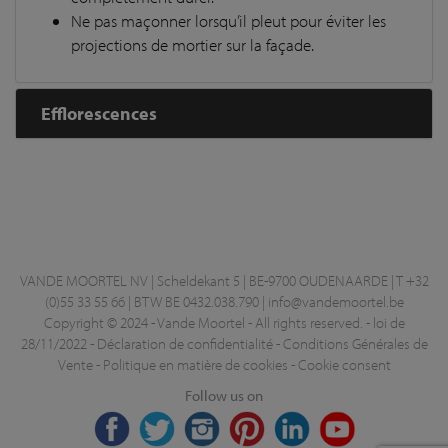
Ne pas maçonner lorsqu’il pleut pour éviter les
projections de mortier sur la façade.
Efflorescences
VANDE MOORTEL NV | Scheldekant 5 | BE-9700 OUDENAARDE | T +32
(0)55 33 55 66 | BTW BE 0432.038.790 |
info@vandemoortel.be
Copyright © 2024 - Vande Moortel - All rights reserved. -
loi de
28/11/2022
-
Déclaration de confidentialité
-
Conditions Générales de
Vente
-
Politique en matière de cookies
-
Cookie consent
Follow us on