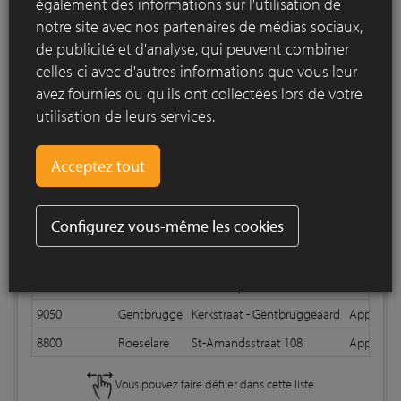
également des informations sur l'utilisation de
notre site avec nos partenaires de médias sociaux,
de publicité et d'analyse, qui peuvent combiner
Imprimer liste
celles-ci avec d'autres informations que vous leur
avez fournies ou qu'ils ont collectées lors de votre
utilisation de leurs services.
Liste de références N10 Brick M
Vous pouvez faire défiler dans cette liste
Code postal
Ville
Rue
Appareil
Configurez vous-même les cookies
2000
Antwerpen
Indiastraat
Appareilla
1000
Brussel
rue Picard 5 - 13
Appareilla
9000
Gent
Boudewijnstraat 46
9050
Gentbrugge
Kerkstraat - Gentbruggeaard
Appareill
8800
Roeselare
St-Amandsstraat 108
Appareilla
Vous pouvez faire défiler dans cette liste