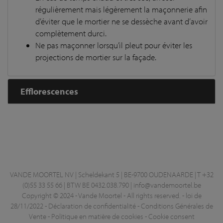
régulièrement mais légèrement la maçonnerie afin
d’éviter que le mortier ne se dessèche avant d’avoir
complètement durci.
Ne pas maçonner lorsqu’il pleut pour éviter les
projections de mortier sur la façade.
Efflorescences
VANDE MOORTEL NV | Scheldekant 5 | BE-9700 OUDENAARDE | T +32
(0)55 33 55 66 | BTW BE 0432.038.790 |
info@vandemoortel.be
Copyright © 2024 - Vande Moortel - All rights reserved. -
loi de
28/11/2022
-
Déclaration de confidentialité
-
Conditions Générales de
Vente
-
Politique en matière de cookies
-
Cookie consent