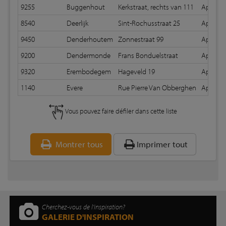
9255
Buggenhout
Kerkstraat, rechts van 111
Apparei
8540
Deerlijk
Sint-Rochusstraat 25
Apparei
9450
Denderhoutem
Zonnestraat 99
Apparei
9200
Dendermonde
Frans Bonduelstraat
Apparei
9320
Erembodegem
Hageveld 19
Apparei
1140
Evere
Rue Pierre Van Obberghen
Apparei
Vous pouvez faire défiler dans cette liste
Montrer tous
Imprimer tout
Cherchez-vous de l'inspiration?
GALERIE D'INSPIRATION