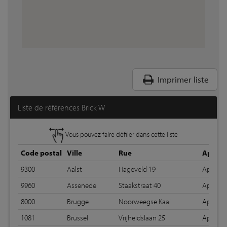
Imprimer liste
Liste de références Brick W
Vous pouvez faire défiler dans cette liste
Code postal
Ville
Rue
Appare
9300
Aalst
Hageveld 19
Apparei
9960
Assenede
Staakstraat 40
Apparei
8000
Brugge
Noorweegse Kaai
Apparei
1081
Brussel
Vrijheidslaan 25
Apparei