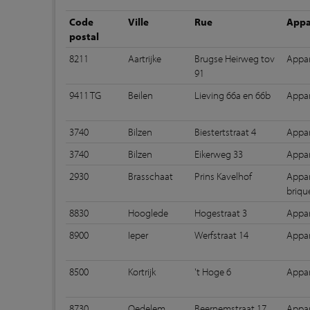
Code
Ville
Rue
Appa
postal
8211
Aartrijke
Brugse Heirweg tov
Appar
91
9411 TG
Beilen
Lieving 66a en 66b
Appar
3740
Bilzen
Biestertstraat 4
Appar
3740
Bilzen
Eikerweg 33
Appar
2930
Brasschaat
Prins Kavelhof
Appar
briqu
8830
Hooglede
Hogestraat 3
Appar
8900
Ieper
Werfstraat 14
Appar
8500
Kortrijk
't Hoge 6
Appar
8730
Oedelem
Beernemstraat 17
Appar