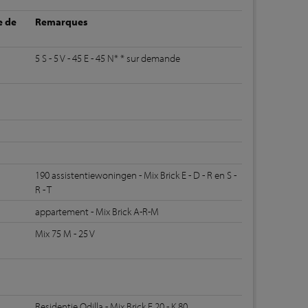
e de
Remarques
5 S - 5 V - 45 E - 45 N* * sur demande
190 assistentiewoningen - Mix Brick E - D - R en S -
R - T
appartement - Mix Brick A-R-M
Mix 75 M - 25 V
Residentie Odilla - Mix Brick E 20 - K 80