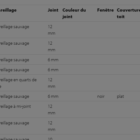
reillage
Joint
Couleur du
Fenêtre
Couvertur
joint
toit
eillage sauvage
12
mm
eillage sauvage
12
mm
eillage sauvage
6 mm
eillage sauvage
6 mm
eillage en quarts de
12
e
mm
eillage sauvage
6 mm
noir
plat
eillage à mi-joint
12
mm
eillage sauvage
12
mm
eillage sauvage
10