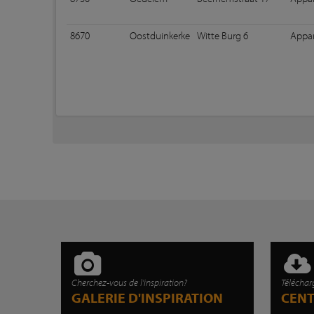
8670
Oostduinkerke
Witte Burg 6
Appar
Cherchez-vous de l'inspiration?
Téléchar
GALERIE D'INSPIRATION
CEN