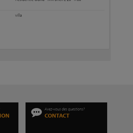
villa
s
Avez-vous des questions?
TION
CONTACT