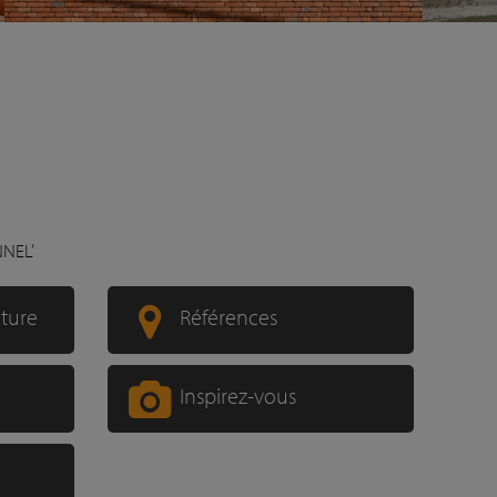
NNEL’
xture
Références
Inspirez-vous