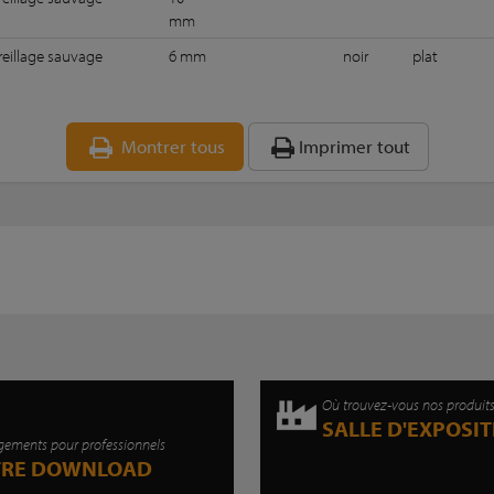
mm
eillage sauvage
6 mm
noir
plat
Montrer tous
Imprimer tout
Où trouvez-vous nos produit
SALLE D'EXPOSI
gements pour professionnels
TRE DOWNLOAD