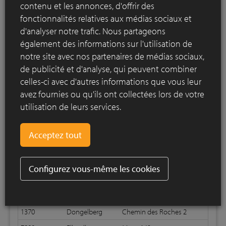
contenu et les annonces, d'offrir des
fonctionnalités relatives aux médias sociaux et
d'analyser notre trafic. Nous partageons
Imprimer liste
également des informations sur l'utilisation de
notre site avec nos partenaires de médias sociaux,
de publicité et d'analyse, qui peuvent combiner
Liste de références Antique rouge
celles-ci avec d'autres informations que vous leur
avez fournies ou qu'ils ont collectées lors de votre
Vous pouvez faire défiler dans cette liste
utilisation de leurs services.
Code postal
Ville
Rue
Appareil
8211
Aartrijke
Aartrijkestraat 127
6150
Anderlues
Rue Cardial Mercier 42
8570
Anzegem
Gijzelbrechtegemstraat
Configurez vous-même les cookies
9690
Berchem
Neerstad 11
1404
Bornival
Rue du Centre 32
1370
Dongelberg
Chemin des Roches 2