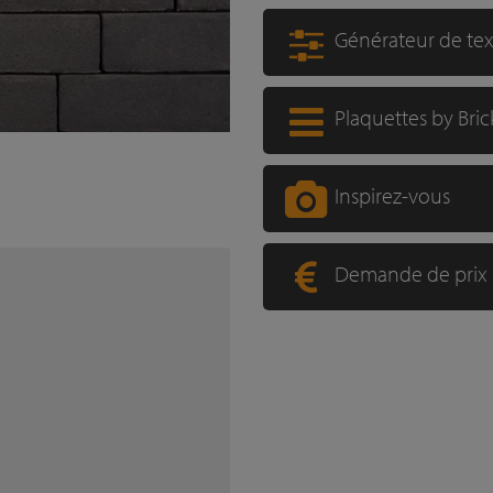
Générateur de te
Plaquettes by Bric
Inspirez-vous
Demande de prix