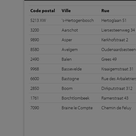
Code postal
Ville
Rue
5213 XW
's-Hertogenbosch
Hertoglaan 51
3200
Aarschot
Liersesteenweg 34
9890
Asper
Kerkhofstraat 2
8580
Avelgem
Oudenaardsesteen
2490
Balen
Grees 49
9968
Bassevelde
Kraaigemstraat 31
6600
Bastogne
Rue des Arbaletriers
2850
Boom
Dirkputstraat 312
1761
Borchtlombeek
Ramerstraat 43
7090
Braine le Compte
Chemin de Feluy