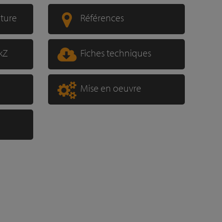
xture
Références
kZ
Fiches techniques
Mise en oeuvre