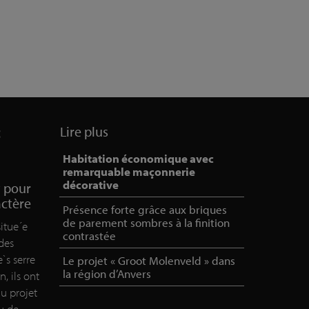
c
Lire plus
Habitation économique avec
remarquable maçonnerie
décorative
t pour
actère
Présence forte grâce aux briques
de parement sombres à la finition
situe´e
contrastée
 des
`s serre
Le projet « Groot Molenveld » dans
la région d’Anvers
n, ils ont
du projet
eu de