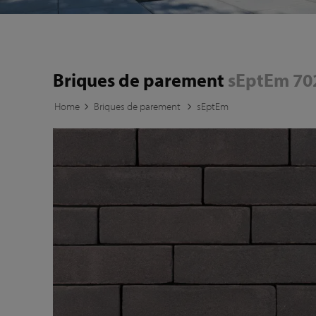
Briques de parement
sEptEm 70
Home
Briques de parement
sEptEm