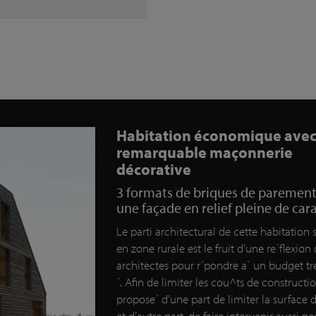
Habitation économique ave
remarquable maçonnerie
décorative
3 formats de briques de paremen
une façade en relief pleine de car
Le parti architectural de cette habitation 
en zone rurale est le fruit d’une re´flexion
architectes pour r´pondre a` un budget tre
´. Afin de limiter les cou^ts de constructio
propose´ d’une part de limiter la surface 
et d’autre part, de faire intervenir aussi p