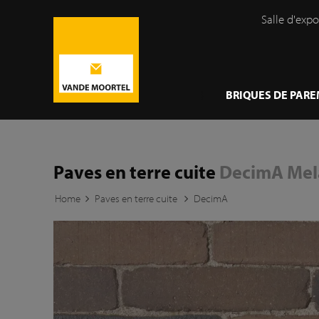
Salle d'expo
}
BRIQUES DE PAR
Paves en terre cuite
DecimA Me
Home
Paves en terre cuite
DecimA