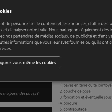
TRE DOWNLOAD
okies
t de personnaliser le contenu et les annonces, d'offrir des f
ux et d'analyser notre trafic. Nous partageons également des 
 avec nos partenaires de médias sociaux, de publicité et d'anal
utres informations que vous leur avez fournies ou qu'ils ont c
rvices.
Construction d'un pa
igurez vous-même les cookies
cuite
En quoi consiste un pavage de q
1. pavés en terre cuite jointoyé
2. couche de pose
cer à poser des pavés ?
3. fondation et éventuelle sou
4. bordure
5. contrebutage