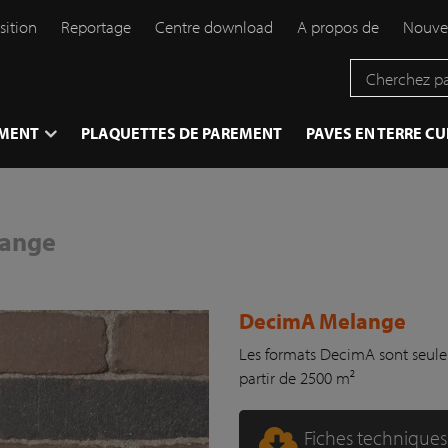
sition
Reportage
Centre download
A propos de
Nouve
EMENT
PLAQUETTES DE PAREMENT
PAVES EN TERRE CU
lange
DecimA Melange
Les formats DecimA sont seule
partir de 2500 m²
Fiches techniques