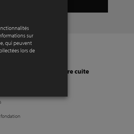
onctionnalités
informations sur
yse, qui peuvent
ollectées lors de
vement en pavés en terre cuite
ualité ?
s
s fondation