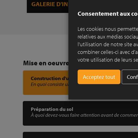
GALERIE D'INSPIRATION
CEN
Consentement aux co
Les cookies nous permetten
relatives aux médias socia
l'utilisation de notre site
combiner celles-ci avec d'a
votre utilisation de leurs se
Mise en oeuvre
Conf
Construction d'un pavement en pavés en terre 
En quoi consiste un pavage de qualité ?
Préparation du sol
À quoi devez-vous faire attention avant de commen