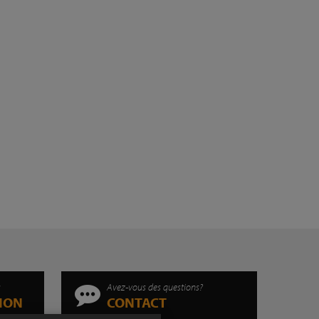
s
Avez-vous des questions?
TION
CONTACT