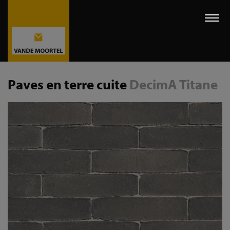
Togg
navi
Paves en terre cuite
DecimA Titane