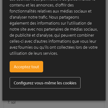
contenu et les annonces, d'offrir des
fonctionnalités relatives aux médias sociaux et
Construction d'un pavement en pavés en
terre cuite
d'analyser notre trafic. Nous partageons
En quoi consiste un pavage de qualité ?
également des informations sur l'utilisation de
notre site avec nos partenaires de médias sociaux,
Construction d'un pavement en
de publicité et d'analyse, qui peuvent combiner
celles-ci avec d'autres informations que vous leur
pavés en terre cuite
avez fournies ou qu'ils ont collectées lors de votre
En quoi consiste un pavage de qualité ?
utilisation de leurs services.
1. pavés en terre cuite jointoyés
2. couche de pose
3. fondation et éventuelle sous fondation
Configurez vous-même les cookies
4. bordure
5. contrebutage
6. éventuel géotextile
7. sol