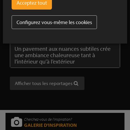
inspirant à l'école d'horticulture Tectura
de Melle
Le pavé en terre cuite SeptimA Châtain
Configurez vous-même les cookies
pour une transition naturelle entre le
jardin et le paysage
Un pavement aux nuances subtiles crée
une ambiance chaleureuse tant à
l’intérieur qu’à l’extérieur
Afficher tous les reportages
Cherchez-vous de l'inspiration?
GALERIE D'INSPIRATION