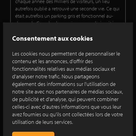
chaque année des milliers de visiteurs, un lieu
autrefois oublié a retrouvé une seconde vie. Ce qui
était autrefois un parking gris et fonctionnel au-
dessus du Gaverbeek, un ruisseau canalisé, a été
transformé grâce à un projet bien pensé en un
Consentement aux cookies
espace public agréable : la « Porte de l'hippodrome
». Un lieu qui invite à la détente, à
l'émerveillement et à la connexion avec l'eau et la
Les cookies nous permettent de personnaliser le
nature.
contenu et les annonces, d'offrir des
fonctionnalités relatives aux médias sociaux et
Lire plus
d'analyser notre trafic. Nous partageons
également des informations sur l'utilisation de
notre site avec nos partenaires de médias sociaux,
de publicité et d'analyse, qui peuvent combiner
Une oasis de récupération et de résilience
celles-ci avec d'autres informations que vous leur
pour le jardin de l'entrée principale de la
avez fournies ou qu'ils ont collectées lors de votre
clinique Brookside
utilisation de leurs services.
Jardin de la passion : un jardin de fleurs