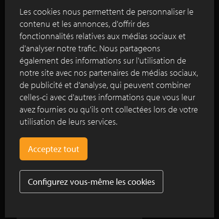
inspirent le visiteur grâce à la collaboration de plus
Les cookies nous permettent de personnaliser le
de 30 partenaires prestigieux spécialisés dans la vie
contenu et les annonces, d'offrir des
en plein air et le design. La briqueterie Vande
fonctionnalités relatives aux médias sociaux et
Moortel a apporté une contribution importante à
ce parc d'inspiration qu'il faut absolument visiter.
d'analyser notre trafic. Nous partageons
également des informations sur l'utilisation de
notre site avec nos partenaires de médias sociaux,
Lire plus
de publicité et d'analyse, qui peuvent combiner
celles-ci avec d'autres informations que vous leur
avez fournies ou qu'ils ont collectées lors de votre
Un motif contrasté fait de pavés en terre
utilisation de leurs services.
cuite SeptimA colore la place de quartier
Kieke-Boe à Amsterdam
L’esplanade de Tour & Taxis magnifiée par
le pavé en terre cuite Graphite
Configurez vous-même les cookies
Afficher tous les reportages