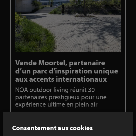
Vande Moortel, partenaire
d’un parc d'inspiration unique
aux accents internationaux
NOA outdoor living réunit 30
partenaires prestigieux pour une
expérience ultime en plein air
Un parc de 3 hectares qui parle à l'imagination,
voilà ce qu'est NOA outdoor living. 12 jardins
Consentement aux cookies
thématiques disséminés dans une oasis de verdure