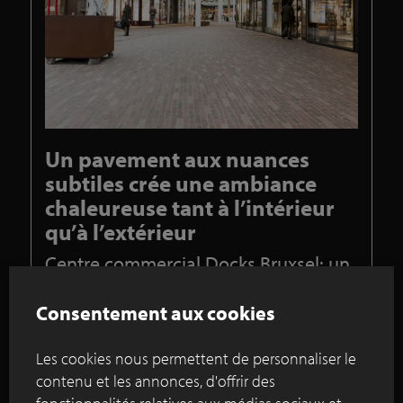
Un pavement aux nuances
subtiles crée une ambiance
chaleureuse tant à l’intérieur
qu’à l’extérieur
Centre commercial Docks Bruxsel: un
rayonnement unique grâce à des
pavés en terre cuite
Consentement aux cookies
Le projet architectural Docks Bruxsel est
Les cookies nous permettent de personnaliser le
étroitement lié au projet urbanistique qui l’a fait
naître : métamorphoser une friche industrielle en
contenu et les annonces, d'offrir des
un nouveau quartier dynamique et convivial en