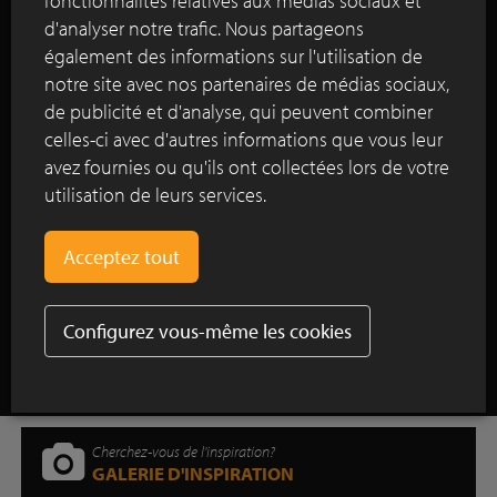
fonctionnalités relatives aux médias sociaux et
entrée de ville.
d'analyser notre trafic. Nous partageons
également des informations sur l'utilisation de
notre site avec nos partenaires de médias sociaux,
Lire plus
de publicité et d'analyse, qui peuvent combiner
celles-ci avec d'autres informations que vous leur
avez fournies ou qu'ils ont collectées lors de votre
Les pavés Taupe en terre cuite confèrent
utilisation de leurs services.
un cachet contemporain à ce jardin
urbain au cœur de Londres
Afficher tous les reportages
Configurez vous-même les cookies
Cherchez-vous de l'inspiration?
GALERIE D'INSPIRATION