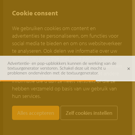
Steen:
Elegantia
Cookie consent
Titaan
We gebruiken cookies om content en
advertenties te personaliseren, om functies voor
Elegantia
social media te bieden en om ons websiteverkeer
Karmijn
te analyseren. Ook delen we informatie over uw
gebruik van onze site met onze partners voor
Elegantia
Advertentie- en pop-upblokkers kunnen de werking van de
social media, adverteren en analyse. Deze partners
textuurgenerator verstoren. Schakel deze uit mocht u
Titaan
kunnen deze gegevens combineren met andere
problemen ondervinden met de textuurgenerator.
informatie die u aan ze heeft verstrekt of die ze
hebben verzameld op basis van uw gebruik van
hun services.
Voegmethode:
Minimale
Zelf cookies instellen
voeg