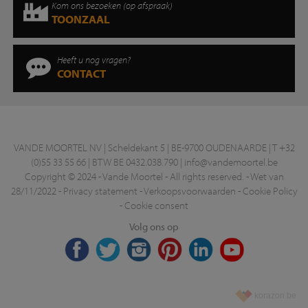
Kom ons bezoeken (op afspraak)
TOONZAAL
Heeft u nog vragen?
CONTACT
VANDE MOORTEL NV | Scheldekant 5 | BE-9700 OUDENAARDE | T +32
(0)55 33 55 66 | BTW BE 0432.038.790 |
info@vandemoortel.be
Copyright © 2024 - Vande Moortel - All rights reserved. -
Wet van
28/11/2022
-
Privacy statement
-
Verkoopsvoorwaarden
-
Cookie Policy
-
Cookie consent
Volg ons op
korazon.be