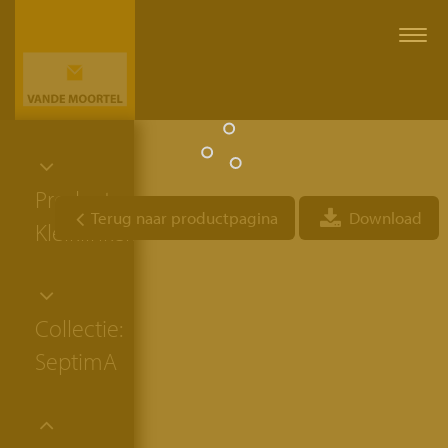
Togg
navi
Productgroep:
Terug naar productpagina
Download
Kleiklinkers
Collectie:
SeptimA