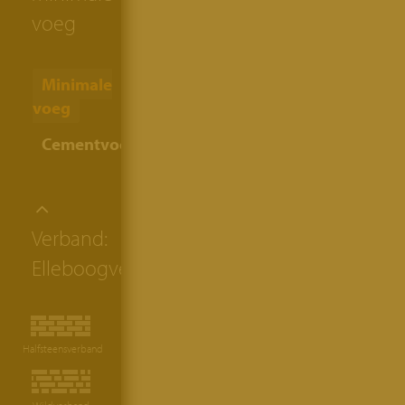
voeg
Minimale
voeg
Cementvoeg
Verband:
Elleboogverband
Halfsteensverband