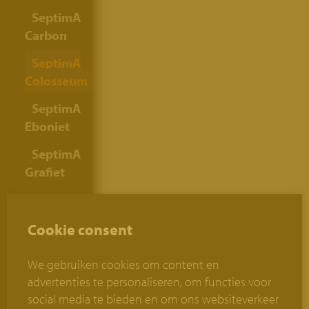
SeptimA
Carbon
SeptimA
Colosseum
SeptimA
Eboniet
SeptimA
Grafiet
SeptimA
Grijs-
Cookie consent
Geel
SeptimA
We gebruiken cookies om content en
Grisage
advertenties te personaliseren, om functies voor
social media te bieden en om ons websiteverkeer
SeptimA