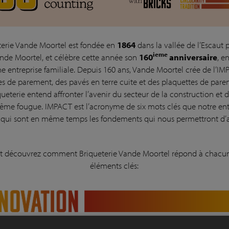
terie Vande Moortel est fondée en
1864
dans la vallée de l’Escaut p
ieme
ande Moortel, et célèbre cette année son
160
anniversaire
, e
ne entreprise familiale. Depuis 160 ans, Vande Moortel crée de l’I
es de parement, des pavés en terre cuite et des plaquettes de pare
ueterie entend affronter l’avenir du secteur de la construction et d
ême fougue. IMPACT est l’acronyme de six mots clés que notre ent
 qui sont en même temps les fondements qui nous permettront d’
et découvrez comment Briqueterie Vande Moortel répond à chacun
éléments clés:
Cliquez sur la barre et découvrez 