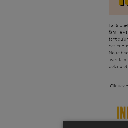
La Brique
famille V
tant qu’u
des briqu
Notre briq
avec la m
défend et
Cliquez 