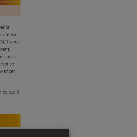
ar la
ncore en
MPACT avec
ment.
es jardins
reprise
avancer.
 de ces 6
Innovation