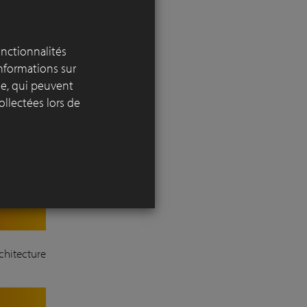
onctionnalités
informations sur
nctionality
yse, qui peuvent
ollectées lors de
erformance
chitecture