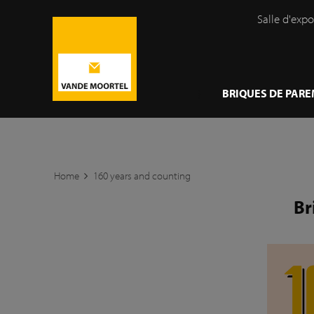
Salle d'expo
}
BRIQUES DE PAR
Home
160 years and counting
Br