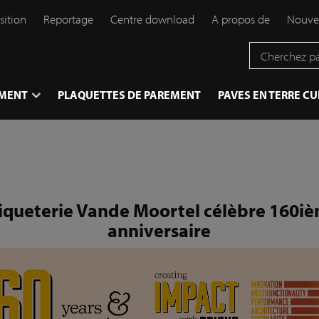
sition
Reportage
Centre download
A propos de
Nouve
EMENT
PLAQUETTES DE PAREMENT
PAVES EN TERRE CU
iqueterie Vande Moortel célèbre 160i
anniversaire