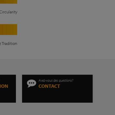
Circularity
z Tradition
s
Avez-vous des questions?
TION
CONTACT