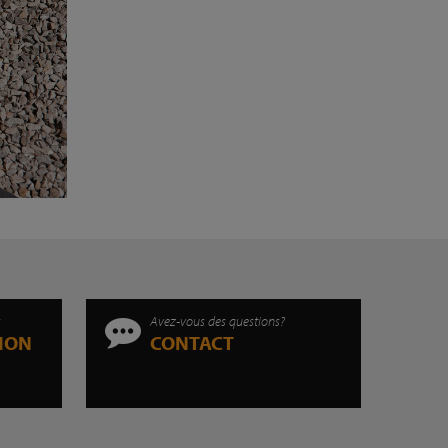
s
Avez-vous des questions?
TION
CONTACT