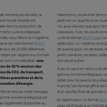
de nombreuses années, la
Néanmoins, ce pavé en terre c
erie Vande Moortel est
perd rien en qualité ou en dur
isée dans la production de
vie, aussi élevées que pour les
n terre cuite écologiques.
classiques. Avec les pavés en t
nnée, nous fêtons le vingtième
cuite de format
ECO-7-size
, vo
saire de notre format
ECO-7-
optez pour un matériau écolo
de plus de 20 000 références.
de qualité pour vos terrasses, a
ntages par rapport aux formats
jardin, bordures, escaliers, allée
ues sont considérables:
une
d’accès et autres.
ion de 30 % environ des
Avec un pavé en terre cuite de
ons de CO2, du transport,
gamme Ancienne Belgique, v
tières premières et de la
optez pour le pavé le plus élé
mation d’énergie.
marché. Son format affiné est 
nforcer encore notre message,
d’un résultat final de grande cl
gamme Ancienne Belgique est
En optant pour un format
ECO-
is également disponible au
vous contribuez à un monde p