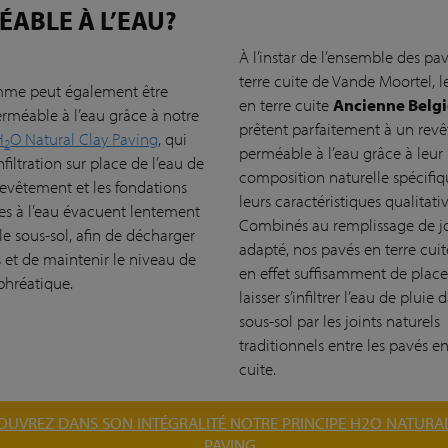
ÉABLE À L’EAU?
À l’instar de l’ensemble des pa
terre cuite de Vande Moortel, l
mme peut également être
en terre cuite
Ancienne Belgi
rméable à l’eau grâce à notre
prêtent parfaitement à un rev
H
O Natural Clay Paving
, qui
2
perméable à l’eau grâce à leur
nfiltration sur place de l’eau de
composition naturelle spécifiq
 revêtement et les fondations
leurs caractéristiques qualitativ
s à l’eau évacuent lentement
Combinés au remplissage de jo
 le sous-sol, afin de décharger
adapté, nos pavés en terre cuit
s et de maintenir le niveau de
en effet suffisamment de plac
phréatique.
laisser s’infiltrer l’eau de pluie 
sous-sol par les joints naturels
traditionnels entre les pavés en
cuite.
OUVREZ DANS SON INTÉGRALITÉ NOTRE PRINCIPE H2O NATURA
PAVING