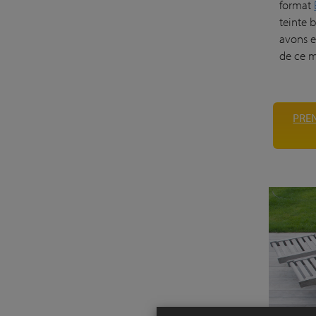
format
teinte b
avons e
de ce m
PRE