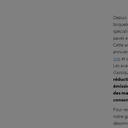
Depuis 
briquet
spécial
pavés e
Cette a
anniver
size
et 
Les ava
classiq
réduct
émissi
des ma
consom
Pour re
notre 
désorma