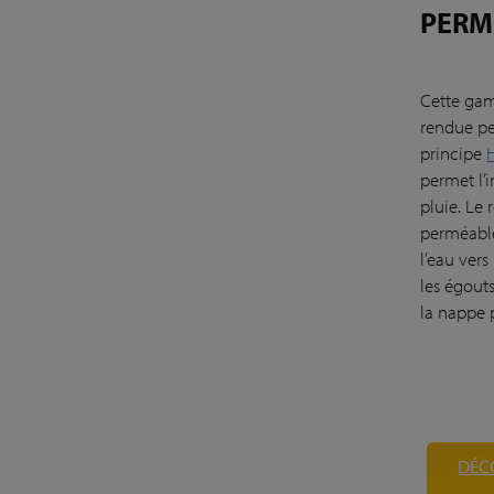
PERM
Cette ga
rendue pe
principe
permet l’i
pluie. Le
perméable
l’eau vers
les égout
la nappe 
DÉC