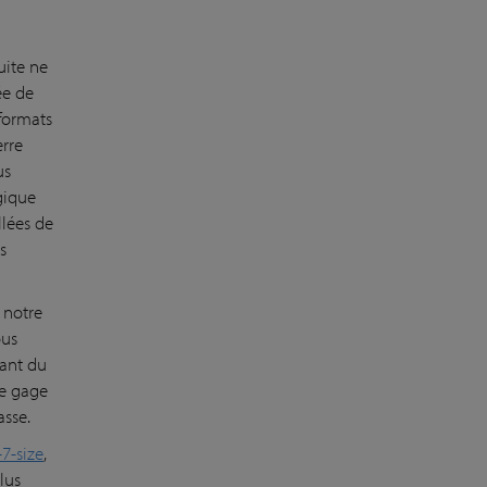
uite ne
ée de
 formats
erre
us
gique
llées de
s
 notre
ous
gant du
le gage
asse.
7-size
,
lus