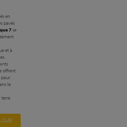
vés en
es pavés
que 7
se
êtement
ue et à
es.
ints
e offrent
e pour
dans le
 terre
L CLAY