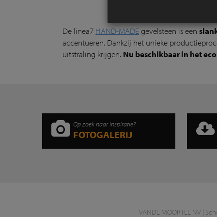
De linea7
HAND-MADE
gevelsteen is een
slan
accentueren. Dankzij het unieke productieproce
uitstraling krijgen.
Nu beschikbaar in het ec
Op zoek naar inspiratie?
FOTOGALERIJ
VANDE MOORTEL NV | Scheld