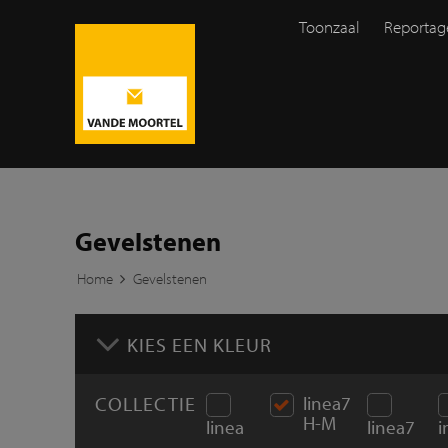
Toonzaal
Reportag
Gevelstenen
Home
Gevelstenen
KIES EEN KLEUR
COLLECTIE
linea7
H-M
linea
linea7
i