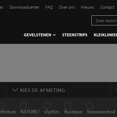
es
Downloadcenter
FAQ
Over ons
Nieuws
Contact
}
GEVELSTENEN
STEENSTRIPS
KLEIKLINKE
KIES DE AFMETING
nfinitum
NATURE7
sEptEm
Rustique
Stonewashed