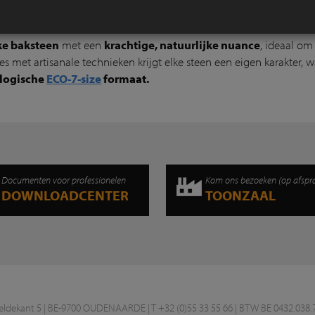
ke baksteen
met een
krachtige, natuurlijke nuance
, ideaal om
s met artisanale technieken krijgt elke steen een eigen karakter, 
ologische
ECO-7-size
formaat.
Documenten voor professionelen
Kom ons bezoeken (op afspr
DOWNLOADCENTER
TOONZAAL
ekant 5 | BE-9700 OUDENAARDE | T +32 (0)55 33 55 66 | BTW BE 0432.038.