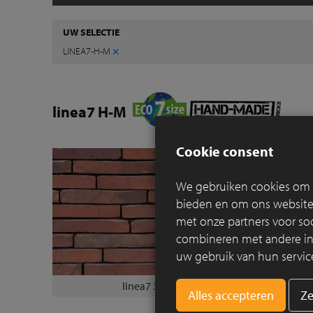
UW SELECTIE
×
LINEA7-H-M
linea7 H-M
Cookie consent
We gebruiken cookies om c
bieden en om ons websitev
met onze partners voor so
combineren met andere info
uw gebruik van hun servic
linea7 3016
Ze