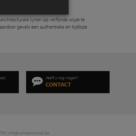
 architecturale lijnen op verfijnde wijze te
waardoor gevels een authentieke en tijdloze
aak)
Heeft u nog vragen?
CONTACT
790 |
info@vandemoortel.be