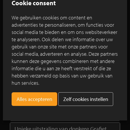
Cookie consent
duurzaamheid zichtbaar aanwezig is in elke
vierkante meter.
We gebruiken cookies om content en
advertenties te personaliseren, om functies voor
Lees verder
social media te bieden en om ons websiteverkeer
te analyseren. Ook delen we informatie over uw
gebruik van onze site met onze partners voor
NOA outdoor living: Vande Moortel als
social media, adverteren en analyse. Deze partners
partner in internationaal getint en uniek
kunnen deze gegevens combineren met andere
inspiratiepark
informatie die u aan ze heeft verstrekt of die ze
hebben verzameld op basis van uw gebruik van
Contrastrijk patroon van SeptimA
hun services.
kleiklinkers kleuren buurtplein Kieke-Boe
te Amsterdam
Zelf cookies instellen
DecimA Grafiet kleiklinker voegt speelse
toets en variatie toe aan het project
Unieke uitstraling van donkere Grafiet