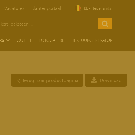
Vacatures
Klantenportaal
BE - Nederlands
RS
OUTLET
FOTOGALERIJ
TEXTUURGENERATOR
Terug naar productpagina
Download