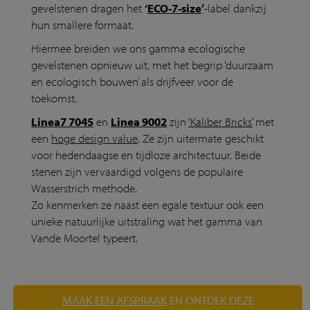
gevelstenen dragen het
‘
ECO-7-size
’
-label dankzij
hun smallere formaat.
Hiermee breiden we ons gamma ecologische
gevelstenen opnieuw uit, met het begrip ‘duurzaam
en ecologisch bouwen’ als drijfveer voor de
toekomst.
Linea7 7045
en
Linea 9002
zijn
‘Kaliber Bricks’
met
een
hoge design value
. Ze zijn uitermate geschikt
voor hedendaagse en tijdloze architectuur. Beide
stenen zijn vervaardigd volgens de populaire
Wasserstrich methode.
Zo kenmerken ze naast een egale textuur ook een
unieke natuurlijke uitstraling wat het gamma van
Vande Moortel typeert.
MAAK EEN AFSPRAAK
EN ONTDEK DEZE