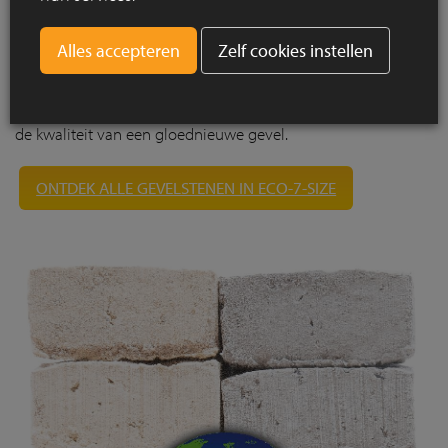
duurzame bouwmaterialen verder geoptimaliseerd op het
gebied van grondstoffen en energie.
Zelf cookies instellen
Bovendien komen we zo al ruime tijd tegemoet aan de
noden rond energiezuinig en duurzaam bouwen. Met
ECO-7-
size
gevelstenen kiest u voor een ecologische oplossing en
de kwaliteit van een gloednieuwe gevel.
ONTDEK ALLE GEVELSTENEN IN ECO-7-SIZE