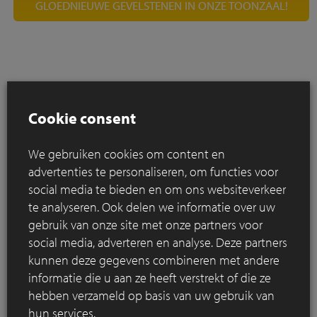
GLOEDNIEUWE GEVELSTENEN IN ONZE TOONZAAL!
Cookie consent
We gebruiken cookies om content en
advertenties te personaliseren, om functies voor
social media te bieden en om ons websiteverkeer
ECOLOGISCH FORMAAT?
te analyseren. Ook delen we informatie over uw
gebruik van onze site met onze partners voor
Reeds 20 jaar geleden herdimensioneerde Steenbakkerij
social media, adverteren en analyse. Deze partners
Vande Moortel het klassieke formaat van gevelstenen en
kunnen deze gegevens combineren met andere
kleiklinkers naar een
geoptimaliseerd, slanker en
informatie die u aan ze heeft verstrekt of die ze
ecologisch formaat
.
hebben verzameld op basis van uw gebruik van
Door deze ingreep hebben we de productie van deze
hun services.