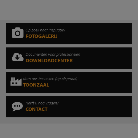
Op zoek naar inspiratie?
FOTOGALERIJ
Documenten voor professionelen
DOWNLOADCENTER
Kom ons bezoeken (op afspraak)
TOONZAAL
Heeft u nog vragen?
CONTACT