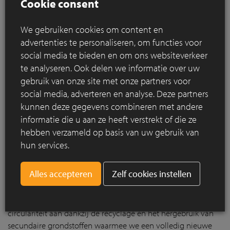
Cookie consent
We gebruiken cookies om content en
advertenties te personaliseren, om functies voor
social media te bieden en om ons websiteverkeer
te analyseren. Ook delen we informatie over uw
linea7 7044
en
sEptEm 7011
gebruik van onze site met onze partners voor
social media, adverteren en analyse. Deze partners
2 nieuwe beige grijs genuanceerde ecologische
kunnen deze gegevens combineren met andere
vormbakstenen.
informatie die u aan ze heeft verstrekt of die ze
Stonewashed Old White
hebben verzameld op basis van uw gebruik van
De Stonewashed gevelsteen is zeer licht getrommeld en vol
hun services.
gecementeerd, waardoor hij volledig bedekt is met een
cementlaag en zo zijn lichte kleur verkrijgt.
Zelf cookies instellen
Circular Brick (brickZ)
Met de allernieuwste
Circular brick
moedigen we
circulariteit aan dankzij de recyclage en het hergebruik van
secundaire grondstoffen waarmee we een volledig nieuwe