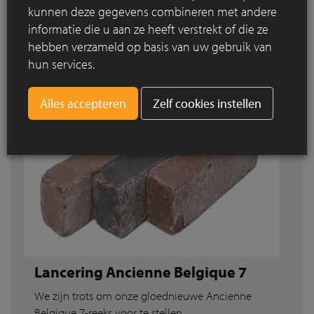
kunnen deze gegevens combineren met andere
Lees meer
informatie die u aan ze heeft verstrekt of die ze
hebben verzameld op basis van uw gebruik van
hun services.
Zelf cookies instellen
Lancering Ancienne Belgique 7
We zijn trots om onze gloednieuwe Ancienne
Belgique 7-reeks voor te stellen.