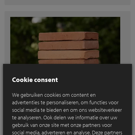
Cookie consent
We gebruiken cookies om content en
advertenties te personaliseren, om functies voor
Nieuwe Linea 2012
social media te bieden en om ons websiteverkeer
Met de
Linea 2012
lanceren we een nieuwe
te analyseren. Ook delen we informatie over uw
kleurtint die tegemoet komt aan de vraag van
gebruik van onze site met onze partners voor
architecten en ontwerpers.
social media, adverteren en analyse. Deze partners