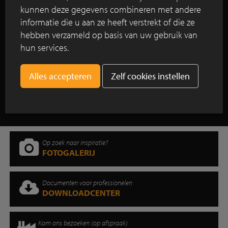
ontmoetingsplek
kunnen deze gegevens combineren met andere
informatie die u aan ze heeft verstrekt of die ze
Herinrichting met straatbakstenen in
hebben verzameld op basis van uw gebruik van
historisch centrum Utrecht
hun services.
Zelf cookies instellen
Toon alle reportages
Op zoek naar inspiratie?
FOTOGALERIJ
Documenten voor professionelen
DOWNLOADCENTER
Kom ons bezoeken (op afspraak)