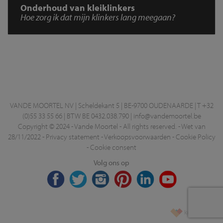
Onderhoud van kleiklinkers
Hoe zorg ik dat mijn klinkers lang meegaan?
VANDE MOORTEL NV | Scheldekant 5 | BE-9700 OUDENAARDE | T +32
(0)55 33 55 66 | BTW BE 0432.038.790 |
info@vandemoortel.be
Copyright © 2024 - Vande Moortel - All rights reserved. -
Wet van
28/11/2022
-
Privacy statement
-
Verkoopsvoorwaarden
-
Cookie Policy
-
Cookie consent
Volg ons op
korazon.be