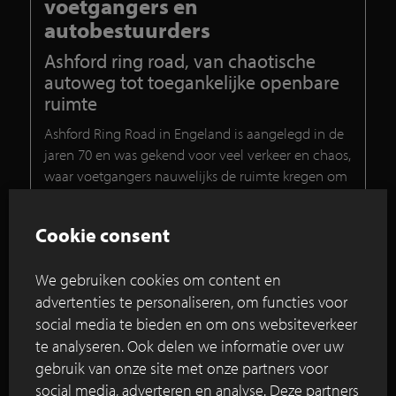
voetgangers en
autobestuurders
Ashford ring road, van chaotische
autoweg tot toegankelijke openbare
ruimte
Ashford Ring Road in Engeland is aangelegd in de
jaren 70 en was gekend voor veel verkeer en chaos,
waar voetgangers nauwelijks de ruimte kregen om
zich veilig te verplaatsen. Het project Ashford Ring
Road had hoofdzakelijk drie doelen voor zich; het
Cookie consent
overheersend verkeer en de chaos reduceren en
kwaliteit vooropstellen.
We gebruiken cookies om content en
advertenties te personaliseren, om functies voor
Lees verder
social media te bieden en om ons websiteverkeer
te analyseren. Ook delen we informatie over uw
gebruik van onze site met onze partners voor
De herinrichting van het Orlyplein als
social media, adverteren en analyse. Deze partners