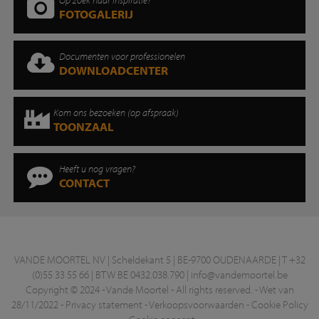
FOTOGALERIJ
Documenten voor professionelen
DOWNLOADCENTER
Kom ons bezoeken (op afspraak)
TOONZAAL
Heeft u nog vragen?
CONTACT
VANDE MOORTEL NV | Scheldekant 5 | BE-9700 OUDENAARDE | T +32
(0)55 33 55 66 | BTW BE 0432.038.790 |
info@vandemoortel.be
Copyright © 2024 - Vande Moortel - All rights reserved. -
Wet van
28/11/2022
-
Privacy statement
-
Verkoopsvoorwaarden
-
Cookie Policy