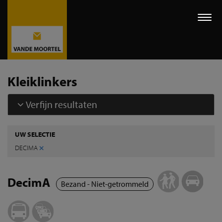
Togg
navi
Kleiklinkers
Verfijn resultaten
UW SELECTIE
×
DECIMA
DecimA
Bezand - Niet-getrommeld