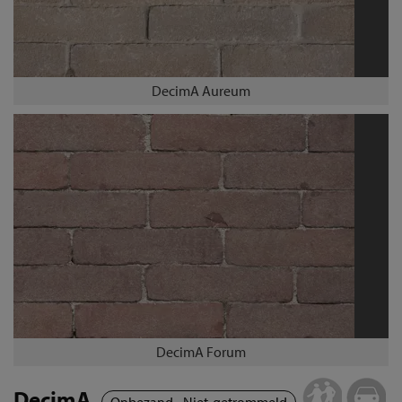
DecimA Aureum
DecimA Forum
DecimA
Onbezand - Niet-getrommeld