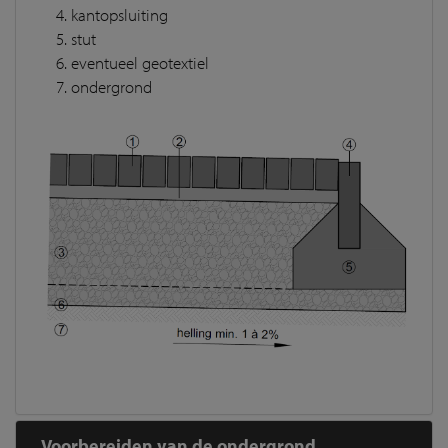
kantopsluiting
stut
eventueel geotextiel
ondergrond
Voorbereiden van de ondergrond