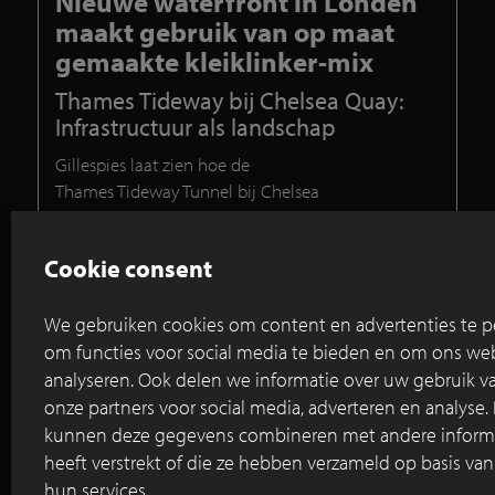
Nieuwe waterfront in Londen
maakt gebruik van op maat
gemaakte kleiklinker-mix
Thames Tideway bij Chelsea Quay:
Infrastructuur als landschap
Gillespies
laat
zien
hoe de
Thames
Tideway
Tunnel
bij
Chelsea
Quay
een
stedelijk
landschap
wordt
,
door
middel
van
klei
klink
ers
, kunst
en
beplanting
.
Cookie consent
Lees hoe
de
infrastructuur
wordt
omgevormd
tot
een
uitnodigend
p
in deze nieuwe reportage
met
onze
DecimA
-
We gebruiken cookies om content en advertenties te pe
kl
eiklinkermix
.
om functies voor social media te bieden en om ons web
analyseren. Ook delen we informatie over uw gebruik v
onze partners voor social media, adverteren en analyse.
Lees verder
kunnen deze gegevens combineren met andere informat
heeft verstrekt of die ze hebben verzameld op basis va
hun services.