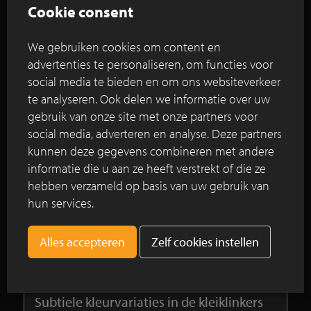
duizenden bezoekers lokken, kreeg een voorheen
Cookie consent
vergeten plek een tweede leven. Wat vroeger een
grijze, functionele parking was boven de
We gebruiken cookies om content en
ingekokerde Gaverbeek, werd dankzij een
advertenties te personaliseren, om functies voor
doordacht ontwerp omgevormd tot een sfeervolle
social media te bieden en om ons websiteverkeer
publieke ruimte: de “Toegangspoort tot de
te analyseren. Ook delen we informatie over uw
Hippodroom”. Een plek die uitnodigt tot verpozing,
gebruik van onze site met onze partners voor
verwondering en verbondenheid met water en
social media, adverteren en analyse. Deze partners
natuur.
kunnen deze gegevens combineren met andere
informatie die u aan ze heeft verstrekt of die ze
Lees verder
hebben verzameld op basis van uw gebruik van
hun services.
Een wandeling op iconisch mahoniebruin
Zelf cookies instellen
tussen de Vier Musketiers van het Franse
tennis
Subtiele kleurvariaties in de kleiklinkers