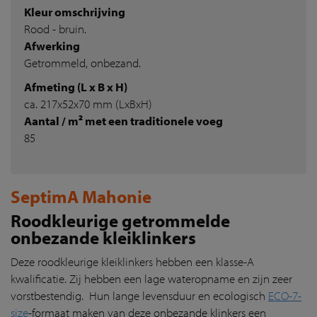
Kleur omschrijving
Rood - bruin.
Afwerking
Getrommeld, onbezand.
Afmeting (L x B x H)
ca. 217x52x70 mm (LxBxH)
Aantal / m² met een traditionele voeg
85
SeptimA Mahonie
Roodkleurige getrommelde
onbezande kleiklinkers
Deze roodkleurige kleiklinkers hebben een klasse-A
kwalificatie. Zij hebben een lage wateropname en zijn zeer
vorstbestendig. Hun lange levensduur en ecologisch
ECO-7-
size
-formaat maken van deze onbezande klinkers een